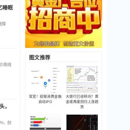
亿睡眠
眠障
图文推荐
价周线
官宣！招联消费金融
大银行已经转向？黄
启动IPO
金或再度回归上涨趋
头，
势
9%，创