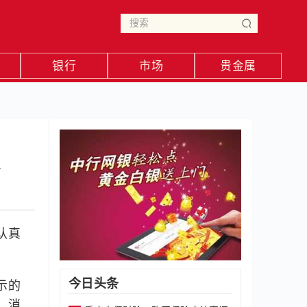
银行
市场
贵金属
款
认真
今日头条
示的
，消