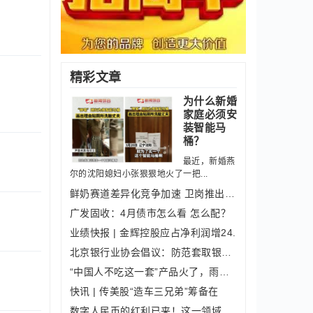
精彩文章
为什么新婚
家庭必须安
装智能马
桶？
最近，新婚燕
尔的沈阳媳妇小张狠狠地火了一把...
鲜奶赛道差异化竞争加速 卫岗推出至淳
广发固收：4月债市怎么看 怎么配？
业绩快报 | 金辉控股应占净利润增24.
北京银行业协会倡议：防范套取银行信贷
“中国人不吃这一套”产品火了，雨伞手
快讯 | 传美股“造车三兄弟”筹备在
数字人民币的红利已来！这一领域重新站