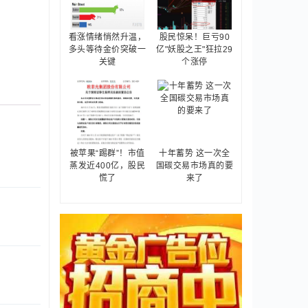
看涨情绪悄然升温，
股民惊呆！巨亏90
多头等待金价突破一
亿"妖股之王"狂拉29
关键
个涨停
被苹果“踢群”！市值
十年蓄势 这一次全
蒸发近400亿，股民
国碳交易市场真的要
慌了
来了