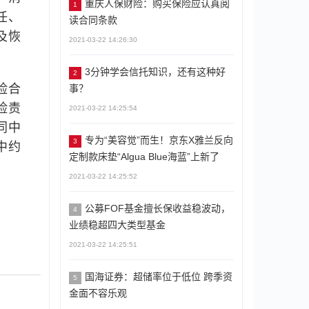
重庆人保财险：购买保险应认真阅
1
任、
读合同条款
及恢
2021-03-22 14:26:30
3分钟学会信托知识，还有这种好
2
险合
事？
险责
2021-03-22 14:25:54
同中
专为“美容觉”而生！京东X雅兰反向
3
中约
定制款床垫“Algua Blue海蓝”上新了
2021-03-22 14:25:52
公募FOF基金擅长保收益稳波动，
4
业绩稳超四大类型基金
2021-03-22 14:25:51
国海证券：超储率位于低位 跨季资
5
金面不容乐观