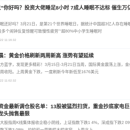
主”你好吗？投资大佬睡足8小时 7成人睡眠不达标 催生万
眠还好吗？3月21日，是第21个世界睡眠日，据统计中国超3亿人存在睡
设多个闹钟反复惊醒可致慢性疲劳”“超80%中小学生睡眠时
22 11:16:32
晨：黄金价格刷新两周新高 涨势有望延续
方蓝字，发现更多精彩！3月15日-3月21日当周，国际黄金震荡上涨，金
周收阳。上周黄金下跌，一度刷新今年新低至1676美元
22 11:02:32
资金最新调仓股名单：13股被猛烈扫货，重金抄底家电巨
龙头抛售最狠
大股指周K线集体报收企稳小阴线，上证指数下跌1 4%，深成指下跌2 0
数下跌3 09%，均较前一周跌幅大幅收窄。上周北上