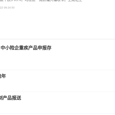
22 09:24:50
” 中小险企重疾产品申报存
晚年
制产品报送