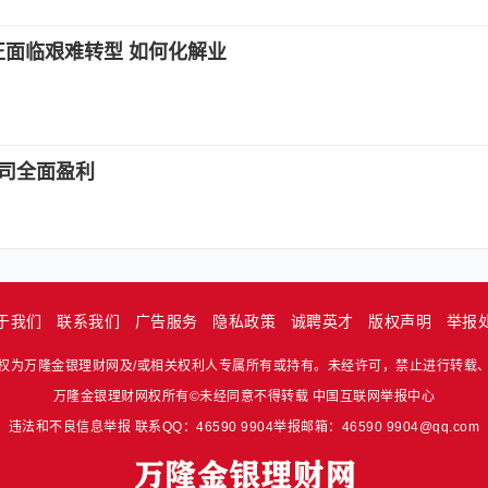
正面临艰难转型 如何化解业
公司全面盈利
于我们
联系我们
广告服务
隐私政策
诚聘英才
版权声明
举报
权为万隆金银理财网及/或相关权利人专属所有或持有。未经许可，禁止进行转载
万隆金银理财网权所有©未经同意不得转载
中国互联网举报中心
违法和不良信息举报 联系QQ：46590 9904举报邮箱：46590 9904@qq.com