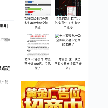
看涨情绪悄然升温，
股民惊呆！巨亏90
多头等待金价突破一
亿"妖股之王"狂拉29
房引
关键
个涨停
龙瑞佳
被苹果“踢群”！市值
十年蓄势 这一次全
蒸发近400亿，股民
国碳交易市场真的要
模逼近
慌了
来了
资产管