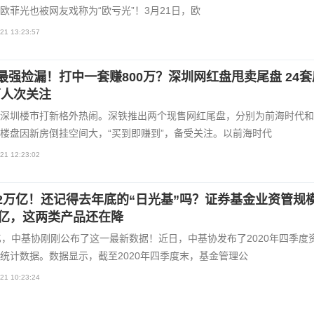
欧菲光也被网友戏称为“欧亏光”！3月21日，欧
21 13:23:57
最强捡漏！打中一套赚800万？深圳网红盘甩卖尾盘 24套
2万人次关注
深圳楼市打新格外热闹。深铁推出两个现售网红尾盘，分别为前海时代和
楼盘因新房倒挂空间大，“买到即赚到”，备受关注。以前海时代
21 12:23:02
2万亿！还记得去年底的“日光基”吗？证券基金业资管规
万亿，这两类产品还在降
亿，中基协刚刚公布了这一最新数据！近日，中基协发布了2020年四季度
统计数据。数据显示，截至2020年四季度末，基金管理公
21 10:23:24