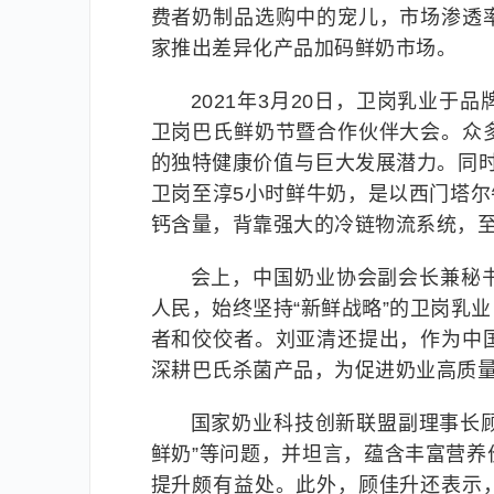
费者奶制品选购中的宠儿，市场渗透
家推出差异化产品加码鲜奶市场。
2021年3月20日，卫岗乳业于
卫岗巴氏鲜奶节暨合作伙伴大会。众
的独特健康价值与巨大发展潜力。同
卫岗至淳5小时鲜牛奶，是以西门塔尔牛奶源
钙含量，背靠强大的冷链物流系统，至
会上，中国奶业协会副会长兼秘
人民，始终坚持“新鲜战略”的卫岗乳
者和佼佼者。刘亚清还提出，作为中
深耕巴氏杀菌产品，为促进奶业高质
国家奶业科技创新联盟副理事长顾
鲜奶”等问题，并坦言，蕴含丰富营
提升颇有益处。此外，顾佳升还表示