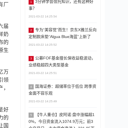
3分钟学会信托知识，还有这种好
1
有厂
事？
2021-03-22 14:25:54
六届
专为“美容觉”而生！京东X雅兰反向
2
鲜奶
定制款床垫“Algua Blue海蓝”上新了
布的
2021-03-22 14:25:52
的原生
公募FOF基金擅长保收益稳波动，
3
业绩稳超四大类型基金
亿万
2021-03-22 14:25:51
引领
国海证券：超储率位于低位 跨季资
4
产，
金面不容乐观
2021-03-22 14:25:49
是好
【牛人重仓】皮阿诺:盘中涨幅超1
5
力的
0%，今日资金流入1074.9万元；前3
让国