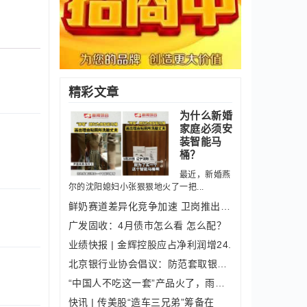
精彩文章
为什么新婚
家庭必须安
装智能马
桶？
最近，新婚燕
尔的沈阳媳妇小张狠狠地火了一把...
鲜奶赛道差异化竞争加速 卫岗推出至淳
广发固收：4月债市怎么看 怎么配？
业绩快报 | 金辉控股应占净利润增24.
北京银行业协会倡议：防范套取银行信贷
“中国人不吃这一套”产品火了，雨伞手
快讯 | 传美股“造车三兄弟”筹备在