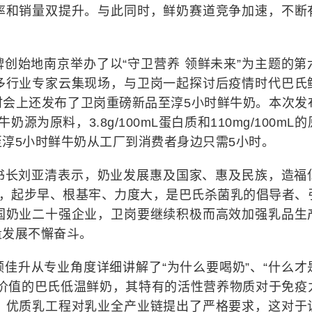
率和销量双提升。与此同时，鲜奶赛道竞争加速，不断
品牌创始地南京举办了以“守卫营养 领鲜未来”为主题的第
多行业专家云集现场，与卫岗一起探讨后疫情时代巴氏
时会上还发布了卫岗重磅新品至淳5小时鲜牛奶。本次发
为原料，3.8g/100mL蛋白质和110mg/100mL
淳5小时鲜牛奶从工厂到消费者身边只需5小时。
书长刘亚清表示，奶业发展惠及国家、惠及民族，造福
业，起步早、根基牢、力度大，是巴氏杀菌乳的倡导者、
国奶业二十强企业，卫岗要继续积极而高效加强乳品生
量发展不懈奋斗。
佳升从专业角度详细讲解了“为什么要喝奶”、“什么才
养价值的巴氏低温鲜奶，其特有的活性营养物质对于免疫
，优质乳工程对乳业全产业链提出了严格要求，这对于