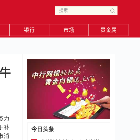
银行
市场
贵金属
牛
疫力
于补
今日头条
市消