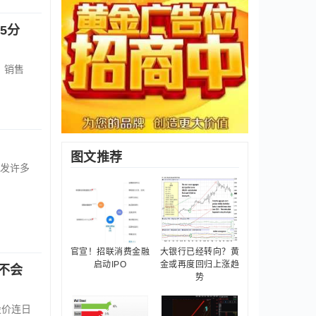
5分
，销售
！
图文推荐
发许多
官宣！招联消费金融
大银行已经转向？黄
启动IPO
金或再度回归上涨趋
不会
势
股价连日