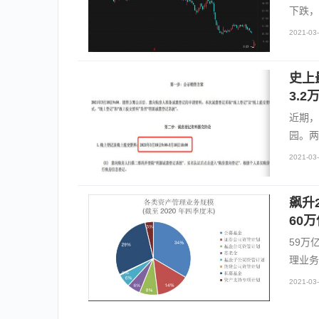
下跌，
2021-03-
史上
3.
近期，
园。两
2021-03-
飙升
60
59万
理业务
2021-03-