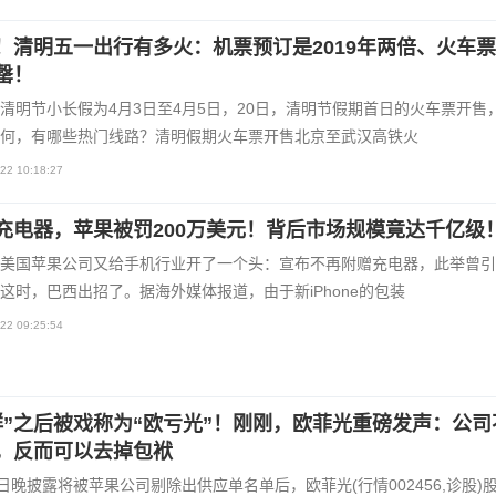
！清明五一出行有多火：机票预订是2019年两倍、火车票
罄！
清明节小长假为4月3日至4月5日，20日，清明节假期首日的火车票开售
何，有哪些热门线路？清明假期火车票开售北京至武汉高铁火
22 10:18:27
充电器，苹果被罚200万美元！背后市场规模竟达千亿级
美国苹果公司又给手机行业开了一个头：宣布不再附赠充电器，此举曾引
这时，巴西出招了。据海外媒体报道，由于新iPhone的包装
22 09:25:54
群”之后被戏称为“欧亏光”！刚刚，欧菲光重磅发声：公司
，反而可以去掉包袱
6日晚披露将被苹果公司剔除出供应单名单后，欧菲光(行情002456,诊股)