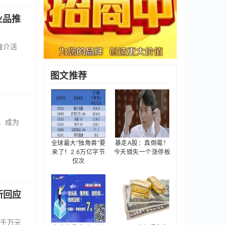
业品推
推介活
图文推荐
元，成为
全球最大“独角兽”要
暴走A股：真倒霉！
来了！2.6万亿字节
今天错失一个涨停板
仅次
新回应
千万元