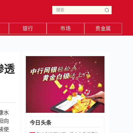
银行
市场
贵金属
渗透
康水
阳向
今日头条
装使