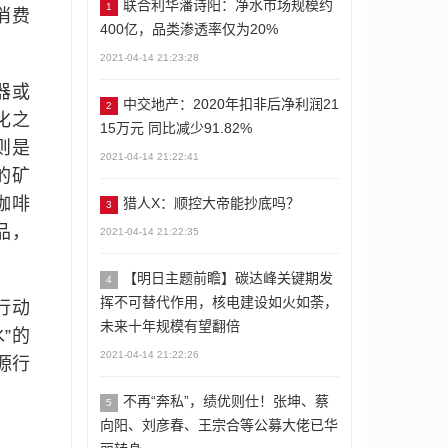
联合利华潘诗阳：净水市场规模约
1
消费
400亿，品类渗透率仅为20%
2021-04-14 21:23:28
器或
中交地产：2020年扣非后净利润21
2
化之
15万元 同比减少91.82%
则是
2021-04-14 21:22:41
的矿
咖啡
猎人X：顺控大帝能抄底吗？
3
品，
2021-04-14 21:22:35
【明日主题前瞻】碳达峰关键期发
4
挥不可替代作用，核电建设如火如荼，
行动
未来十年规模有望翻倍
”的
2021-04-14 21:22:26
源行
不再“奔私”，绩优则仕！张坤、蔡
5
向阳、刘彦春、王宗合等公募大佬已华