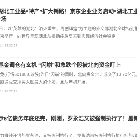
湖北工业品“特产”扩大销路！京东企业业务启动“湖北工
专场
2日，以“英雄的湖北：浴火重生，再创辉煌”为主题的外交部湖北全球特别
京举行，向世界呈现湖北从推动疫后复苏到实现经济社会稳定
14 18:23:22
基金调仓有玄机 “闪崩”和急跌个股被北向资金盯上
免(行情601888,诊股)昨日“闪崩”的同时，北向资金合计成交了13 70亿
股通成交净买入额最大的个股，且从年初开始，
14 18:22:13
示6亿债务年底还完，刚刚，罗永浩又被强制执行了！最
力赚钱还钱的罗永浩，又被强制执行了。罗永浩再被强制执行执行标的超