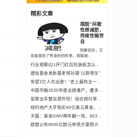
精彩文章
摆脱“间歇
性想减肥，
持续性犒劳
自
阳春四月，又
双叒叕到了秀身材的旺季，周围朋...
行业观察|Q1开门红后包装纸怎么走？业
建信基金发新基老将孙晟“以熟带生”
有望2亿人次出游！“史上最热五一黄金
中国华融2020年度业绩难产，遭多家评级
监管出手整治意外险！综合赔付率较低产
纽约地产大亨购买60亿美元黄金，发行跟
天猫：美妆GMV两年翻一倍，603个品牌年
欧盟公布8000亿欧元举债方案预计30年还