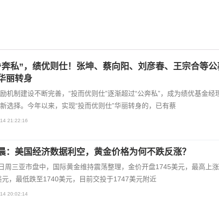
“奔私”，绩优则仕！张坤、蔡向阳、刘彦春、王宗合等公
华丽转身
励机制建设不断完善，“投而优则仕”逐渐超过“公奔私”，成为绩优基金经
新选择。今年以来，实现“投而优则仕”华丽转身的，已有蔡
14 21:22:16
晨：美国经济数据利空，黄金价格为何不跌反涨？
4日周三亚市盘中，国际黄金维持震荡整理，金价开盘1745美元，最高上
9美元，最低跌至1740美元，目前交投于1747美元附近
14 20:02:14