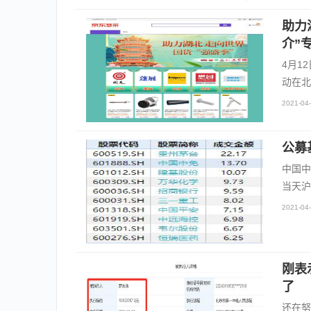
助力
介”
4月1
动在北
2021-04-
公募
中国中
当天沪
2021-04-
刚表
了
还在努