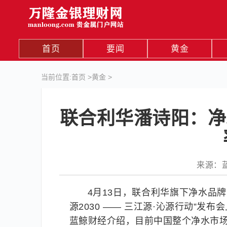
首页
要闻
黄金
当前位置:
首页
>
黄金
>
联合利华潘诗阳：净
来源：蓝鲸
4月13日，联合利华旗下净水品
源2030 —— 三江源·沁源行动”
蓝鲸财经介绍，目前中国整个净水市场