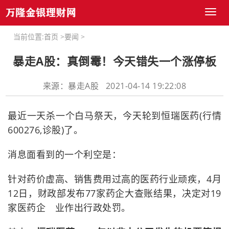
Toggl
naviga
当前位置:
首页
>
要闻
>
暴走A股：真倒霉！今天错失一个涨停板
来源：暴走A股 2021-04-14 19:22:08
最近一天杀一个白马祭天，今天轮到恒瑞医药(行情
600276,诊股)了。
消息面看到的一个利空是：
针对药价虚高、销售费用过高的医药行业顽疾，4月
12日，财政部发布77家药企大查账结果，决定对19
家医药企 业作出行政处罚。