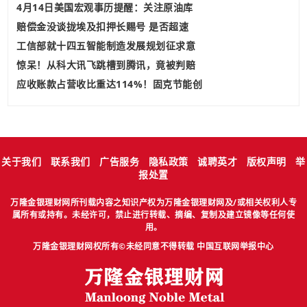
4月14日美国宏观事历提醒：关注原油库
赔偿金没谈拢埃及扣押长赐号 是否超速
工信部就十四五智能制造发展规划征求意
惊呆！从科大讯飞跳槽到腾讯，竟被判赔
应收账款占营收比重达114%！固克节能创
关于我们
联系我们
广告服务
隐私政策
诚聘英才
版权声明
举
报处置
万隆金银理财网所刊载内容之知识产权为万隆金银理财网及/或相关权利人专
属所有或持有。未经许可，禁止进行转载、摘编、复制及建立镜像等任何使
用。
万隆金银理财网权所有©未经同意不得转载
中国互联网举报中心