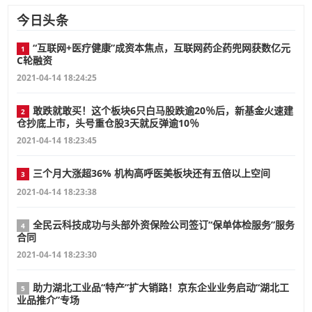
今日头条
“互联网+医疗健康”成资本焦点，互联网药企药兜网获数亿元
1
C轮融资
2021-04-14 18:24:25
敢跌就敢买！这个板块6只白马股跌逾20％后，新基金火速建
2
仓抄底上市，头号重仓股3天就反弹逾10％
2021-04-14 18:23:45
三个月大涨超36% 机构高呼医美板块还有五倍以上空间
3
2021-04-14 18:23:38
全民云科技成功与头部外资保险公司签订“保单体检服务”服务
4
合同
2021-04-14 18:23:30
助力湖北工业品“特产”扩大销路！京东企业业务启动“湖北工
5
业品推介”专场