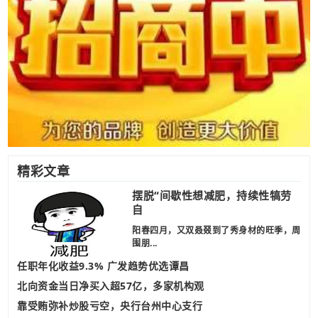
精彩文章
摆脱“间歇性想减肥，持续性犒劳
自
阳春四月，又双叒叕到了秀身材的旺季，周
围朋...
任职年化收益9.3% 广发趋势优选谭昌
北向资金当日净买入超57亿，多家机构观
靠受贿弥补炒股亏空，央行台州中心支行