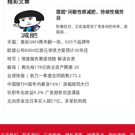
精彩文章
摆脱“间歇性想减肥，持续性犒劳
自
阳春四月，又双叒叕到了秀身材的旺季，周
围朋...
天猫：美妆GMV两年翻一倍，603个品牌年
欧盟公布8000亿欧元举债方案预计30年还
特写 | 增值服务赛道快跑 解读合景
解局 | 黄光裕178亿商业资产腾挪 20
业绩快报 | 新力一季度合同销售273.2
中国银行H股年内暴涨16%！涨幅居四大行
任职年化收益9.3% 广发趋势优选谭昌
北向资金当日净买入超57亿，多家机构观
关于我们
联系我们
广告服务
隐私政策
诚聘英才
版权声明
举