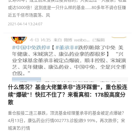
或达5000倍！这到底是一只什么样的基金……80多年不调仓狂赚
近五千倍市场震荡、风
2021-04-14 13:24:07
什么情况？基金大佬董承非"连环踩雷"，重仓股连
续"爆破"！快扛不住了？来看真相：178股高度分
散
重仓股接二连三暴跌，顶流基金经理董承非的基金被定点爆破？
4月13日，康弘药业(行情002773,诊股)跌9 99%，再次跌停；宋
城演艺(行情