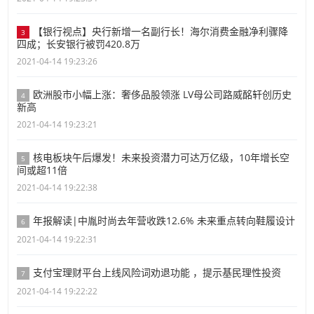
【银行视点】央行新增一名副行长！海尔消费金融净利骤降
3
四成；长安银行被罚420.8万
2021-04-14 19:23:26
欧洲股市小幅上涨：奢侈品股领涨 LV母公司路威酩轩创历史
4
新高
2021-04-14 19:23:21
核电板块午后爆发！未来投资潜力可达万亿级，10年增长空
5
间或超11倍
2021-04-14 19:22:38
年报解读|中胤时尚去年营收跌12.6% 未来重点转向鞋履设计
6
2021-04-14 19:22:31
支付宝理财平台上线风险词劝退功能 ，提示基民理性投资
7
2021-04-14 19:22:22