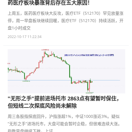
药医疗板块暴涨背后存在五大原因！
上周五，医药医疗板块大反攻，医疗ETF（512170）罕见放量涨
停，周一早盘板块继续回暖，医疗ETF（512170）持续活跃，开
盘1小时成交
2022-10-17 11:22:34
"无形之手"提前进场托市 2863点有望暂时保住，
但短线二次探底风险尚未解除
周三各股指探底回升，沪指涨超1%，中证1000涨近3%。疑似
“无形之手”进场托市，大盘可能会暂时企稳，但很难连续大涨。
指数早盘继续下挫，上证