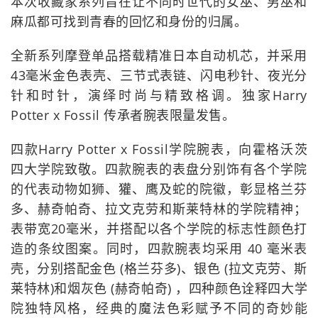
本次收藏家系列旨在让不同时世代的女巫、男巫和
麻瓜都可找到青春的回忆和身份的归属。
全新系列摩登单品搭载精准日本自动机芯，并采用
43毫米金色表壳、三节式表链、闪电秒针、夜光分
针和时针，演绎时尚与精致格调。独家Harry
Potter x Fossil 传承者腕表限量发售。
四款Harry Potter x Fossil学院腕表，向霍格沃茨
四大学院致敬。四款腕表的表盘分别饰有各个学院
的代表动物如狮、獾、鹰及蛇的院徽，彰显格兰芬
多、赫奇帕奇、拉文克劳和斯莱特林的学院精神；
表带宽20毫米，并搭配以各个学院的标志性颜色打
造的条纹图案。同时，四款腕表均采用 40 毫米表
壳，分别搭配金色 (格兰芬多)、银色 (拉文克劳、斯
莱特林)和烟灰色 (赫奇帕奇) ，四种颜色诠释四大学
院独特风格，经典的魔法色彩赋予不同的奇妙能