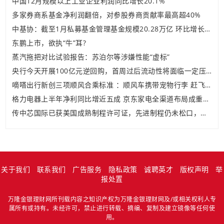
中国12月规模以上工业企业利润同比增长20.1%
多家券商系基金净利润翻倍，对参股券商贡献率最高超40%
中基协：截至1月私募基金管理基金规模20.28万亿 环比增长2.6%
东鹏上市，欲执“牛”耳?
蒸汽拖把对比试验报告：苏泊尔等涉嫌性能“虚标”
央行今天开展100亿元逆回购，首周过后流动性将面临一定压力
嘀嗒出行新创三项顺风合乘标准 ：顺风车携带宠物行李 赶飞机火车均应提前备注协商
格力电器上半年净利同比增近五成 京东家电全渠道布局成重要推力
传中芯国际已获美国成熟制程许可证，先进制程仍未松口，港股盘中涨10%
关于我们
联系我们
广告服务
隐私政策
诚聘英才
版权声明
举
报处置
万隆金银理财网所刊载内容之知识产权为万隆金银理财网及/或相关权利人专
属所有或持有。未经许可，禁止进行转载、摘编、复制及建立镜像等任何使
用。