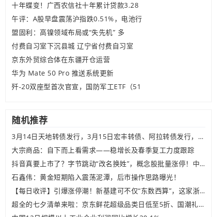
十年蝶变！广西农信社十年累计贷款3.28
午评：A股早盘震荡沪指跌0.51%，电池行
盟固利：高镍领域布局或“失先机” 多
付费自习室下沉县城 辽宁省付费自习室
京东外贸综合体在东疆开仓运营
华为 Mate 50 Pro 推送系统更新
歼-20双座型首次官宣，国防军工ETF（51
随机推荐
3月14日天地转债发行，3月15日宏丰转债、阿拉转债发行，双箭转债上市
大宗商品：自下而上看需求——稳增长及春季复工力度跟踪
抖音真要上市了？字节跳动“改名换姓”，概念股批量涨停！中概股上市专家出任CFO
石鑫伟：黄金短期陷入震荡泥潭，后市操作思路曝光！
【每日收评】引爆涨停潮！新基建可不仅“东数西算”，这家浙江基建股已10天9板
超全的七夕清单来啦：京东鲜花超级品类日低至5折、国潮礼盒上新