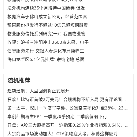
境外机构连续35个月增持中国债券 但近
极氪汽车于佛山成立新公司，经营范围含
豫园股份拟发行不超过10亿元超短期融资
物业服务信托系列研究(一)：我国物业管
收评：沪指三连阳冲击3600点未果，电子
倡导服务先行 交银人寿深化布局康养生
海口龙华区5.1亿元挂牌1宗纯宅地 总面
随机推荐
趋势巡航：大盘回调将正式展开
狂欢！比特币首破2万美元！合规机构不断入局 更有评论看高3万美元！
第一太平：深圳一季度写字楼、公寓空置率微升至28%、23.6%
卓创红期再生PP：一季度超乎预期 二季度偏弱下行
开盘：A股三大股指高开，沪指涨0.29%创业板指涨0.64%，纺织服装板块依旧活跃
大宗商品市场波动加大！CTA策略迎大考，私募这样应对