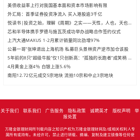
美债收益率上行对我国基本面和资本市场影响有限
外汇局：首季证券投资净流入 买入港股逾3千亿
悦读书|投资之始，理解《周期》之实——天性，人也，天也，心也
芯和半导体携手罗德与施瓦茨成功举办战略合作签约仪式
上汽大通MAXUS 1-2月累计销量同比劲增97%
公募一哥”张坤退出上海机场 私募巨头景林资产逆市加仓该股
5年前的8只“超级牛股”仅1只创新高：“孤独的长跑者”成笑柄 风格偏移反造就明星经理
4月黄金上涨4％ 白银上涨5.6％
南阳12.72亿元成交5宗地块 流拍10宗和中止3宗地块
关于我们
联系我们
广告服务
隐私政策
诚聘英才
版权声明
举
报处置
万隆金银理财网所刊载内容之知识产权为万隆金银理财网及/或相关权利人专
属所有或持有。未经许可，禁止进行转载、摘编、复制及建立镜像等任何使