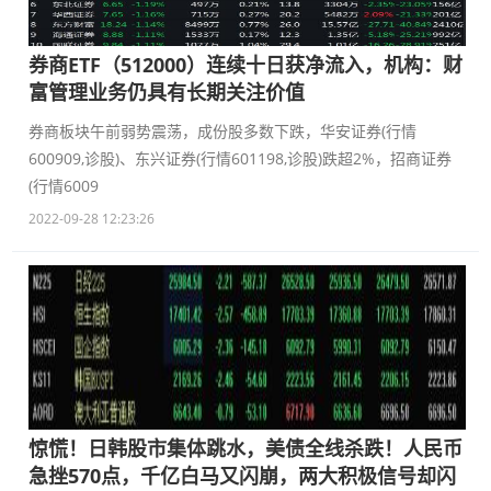
券商ETF（512000）连续十日获净流入，机构：财
富管理业务仍具有长期关注价值
券商板块午前弱势震荡，成份股多数下跌，华安证券(行情
600909,诊股)、东兴证券(行情601198,诊股)跌超2%，招商证券
(行情6009
2022-09-28 12:23:26
惊慌！日韩股市集体跳水，美债全线杀跌！人民币
急挫570点，千亿白马又闪崩，两大积极信号却闪