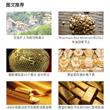
图文推荐
在金矿上为成功而奋斗
Mountain Boy Minerals在2022
年油田季节之
美联储加息50个基点 金价转正
黄金和白银价格下跌
LBMA恢复对吉尔吉斯斯坦黄金精
黄金价格在今天的FOMC发布前波