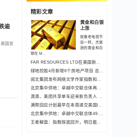
精彩文章
黄金和白银
跌逾
上涨
就像老电视节
目一样，杰斐
）美国宣
逊的黄金和白
银在 M...
FAR RESOURCES LTD在美国新墨西哥州
绿地控股4月新增8个房地产项目 总地价
阅文集团发布网络文学作家指数和2021“
北京集中供地：卓越中交联合体再下一城
滴滴、美团共享单车迎来新负责人 电单
满帮回应计划最早在本周递交美国IPO申
北京集中供地：卓越中交联合体49.9亿+2
王者解盘：指数探底回升，明日能否延续