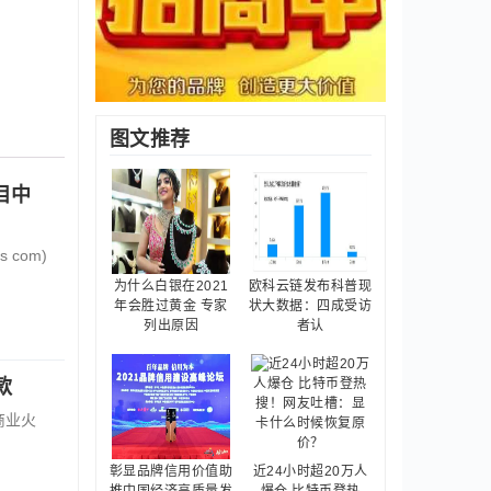
图文推荐
目中
s com)
为什么白银在2021
欧科云链发布科普现
年会胜过黄金 专家
状大数据：四成受访
列出原因
者认
款
的商业火
彰显品牌信用价值助
近24小时超20万人