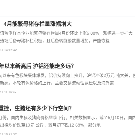
：4月能繁母猪存栏量涨幅增大
讯监测样本企业能繁母猪存栏量4月份环比上涨5 88%，涨幅进一步扩大
殖场后备母猪补栏积极，且后备转能繁数量增加，产能恢复
11 14:16:42
3年以来新高后 沪铝还能走多远？
旬以来有色板块集体爆发，铝价持续向上拉升，沪铝冲破2万元 吨大关，创
新高。本轮有色价格的上行，主要交易流动性宽松以及海外需
11 11:16:47
重挫，生猪还有多少下行空间？
月份，国内生猪及猪肉价格继续下行。相关数据显示，截至5月10日，国
出栏均价跌至19元 公斤，较月初下跌12 68%，部分地
11 10:22:52