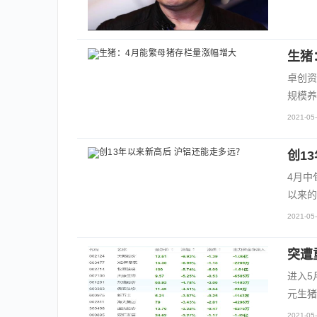
生猪
卓创资
规模养
2021-05-
创1
4月中
以来的
2021-05-
突遭
进入5
元生猪
2021-05-