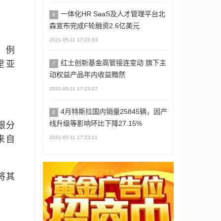
一体化HR SaaS及人才管理平台北
6
森宣布完成F轮融资2.6亿美元
2021-05-11 17:23:33
果，例
红土创新基金高管接连变动 旗下主
里亚
7
动权益产品年内收益黯然
：
2021-05-11 17:23:27
4月特斯拉国内销量25845辆，因产
8
线升级等影响环比下降27.15%
银分
t来自
2021-05-11 17:23:21
将其