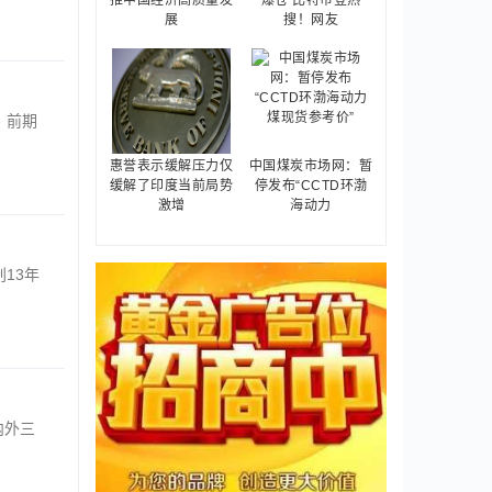
推中国经济高质量发
爆仓 比特币登热
展
搜！网友
。前期
惠誉表示缓解压力仅
中国煤炭市场网：暂
缓解了印度当前局势
停发布“CCTD环渤
激增
海动力
13年
内外三