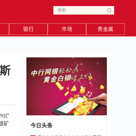
银行
市场
贵金属
温斯
)(“
金银矿
今日头条