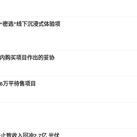
艺“密逃”线下沉浸式体验项
 应用内购买项目作出的妥协
56万平待售项目
致收入回冲2.7亿 光伏