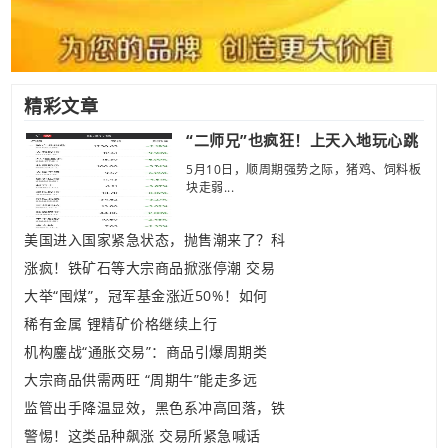
精彩文章
“二师兄”也疯狂！上天入地玩心跳
5月10日，顺周期强势之际，猪鸡、饲料板
块走弱...
美国进入国家紧急状态，抛售潮来了？科
涨疯！铁矿石等大宗商品掀涨停潮 交易
大举“囤煤”，冠军基金涨近50%！如何
稀有金属 锂精矿价格继续上行
机构鏖战“通胀交易”：商品引爆周期类
大宗商品供需两旺 “周期牛”能走多远
监管出手降温显效，黑色系冲高回落，铁
警惕！这类品种飙涨 交易所紧急喊话