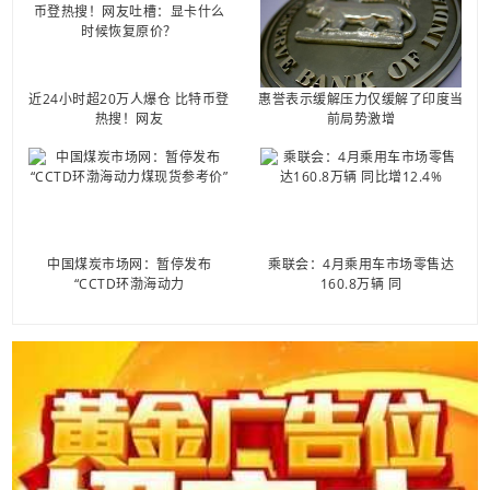
近24小时超20万人爆仓 比特币登
惠誉表示缓解压力仅缓解了印度当
热搜！网友
前局势激增
中国煤炭市场网：暂停发布
乘联会：4月乘用车市场零售达
“CCTD环渤海动力
160.8万辆 同