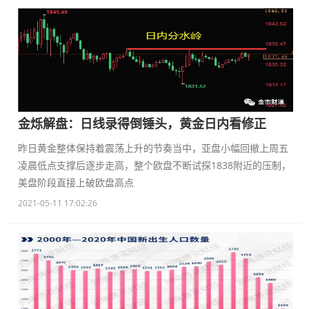
金烁解盘：日线录得倒锤头，黄金日内看修正
昨日黄金整体保持着震荡上升的节奏当中，亚盘小幅回撤上周五
凌晨低点支撑后逐步走高，整个欧盘不断试探1838附近的压制，
美盘阶段直接上破欧盘高点
2021-05-11 17:02:26