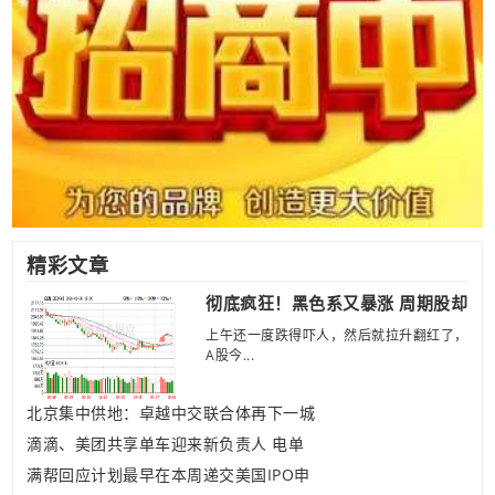
精彩文章
彻底疯狂！黑色系又暴涨 周期股却
上午还一度跌得吓人，然后就拉升翻红了，
A股今...
北京集中供地：卓越中交联合体再下一城
滴滴、美团共享单车迎来新负责人 电单
满帮回应计划最早在本周递交美国IPO申