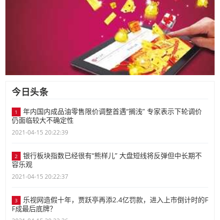
今日头条
年内国内成品油零售限价调整首遇“搁浅” 专家表示下轮调价
1
仍面临较大不确定性
2021-04-15 20:22:39
银行板块指数已经很有“熊样儿” 大盘短线将反弹但中长期不
2
容乐观
2021-04-15 20:22:37
乐视网造假十年，贾跃亭再添2.4亿罚款，进入上市倒计时的F
3
F成最后底牌？