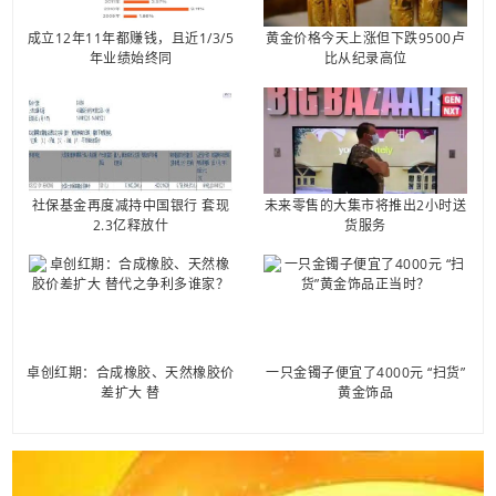
成立12年11年都赚钱，且近1/3/5
黄金价格今天上涨但下跌9500卢
年业绩始终同
比从纪录高位
社保基金再度减持中国银行 套现
未来零售的大集市将推出2小时送
2.3亿释放什
货服务
卓创红期：合成橡胶、天然橡胶价
一只金镯子便宜了4000元 “扫货”
差扩大 替
黄金饰品