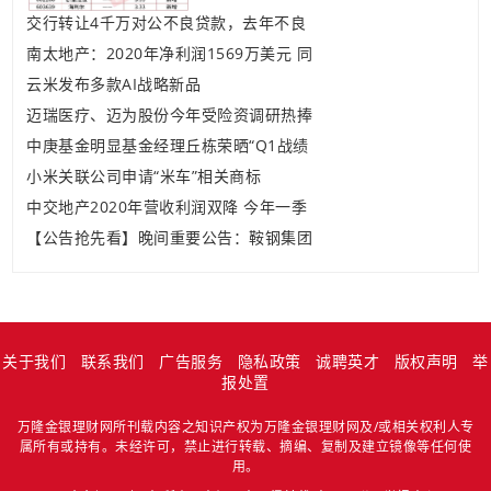
交行转让4千万对公不良贷款，去年不良
南太地产：2020年净利润1569万美元 同
云米发布多款AI战略新品
迈瑞医疗、迈为股份今年受险资调研热捧
中庚基金明显基金经理丘栋荣晒“Q1战绩
小米关联公司申请“米车”相关商标
中交地产2020年营收利润双降 今年一季
【公告抢先看】晚间重要公告：鞍钢集团
关于我们
联系我们
广告服务
隐私政策
诚聘英才
版权声明
举
报处置
万隆金银理财网所刊载内容之知识产权为万隆金银理财网及/或相关权利人专
属所有或持有。未经许可，禁止进行转载、摘编、复制及建立镜像等任何使
用。