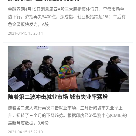
金融界网4月15日消息周四A股三大股指集体低开，早盘市场单
边下行，沪指再失3400点，深成指、创业板指跌超1%；午后有
色金属板块发力，A股
2021-04-15 15:25:14
随着第二波冲击就业市场 城市失业率猛增
随着第二波大流行再次冲击就业市场，三月份的城市失业率上
升，扭转了三个月的下降趋势。根据印度经济监测中心(CMIE)的
最新月度数据，3月份
2021-04-15 15:22:10