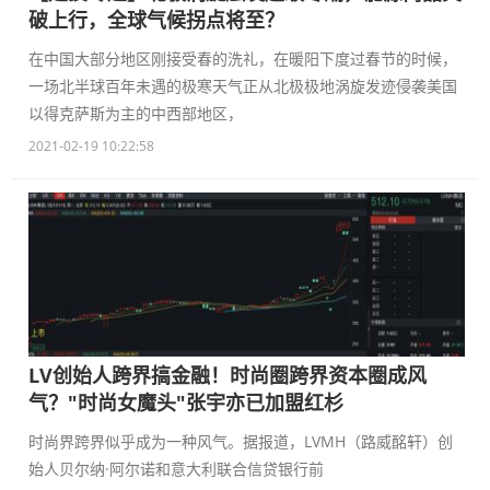
破上行，全球气候拐点将至？
在中国大部分地区刚接受春的洗礼，在暖阳下度过春节的时候，
一场北半球百年未遇的极寒天气正从北极极地涡旋发迹侵袭美国
以得克萨斯为主的中西部地区，
2021-02-19 10:22:58
LV创始人跨界搞金融！时尚圈跨界资本圈成风
气？"时尚女魔头"张宇亦已加盟红杉
时尚界跨界似乎成为一种风气。据报道，LVMH（路威酩轩）创
始人贝尔纳·阿尔诺和意大利联合信贷银行前