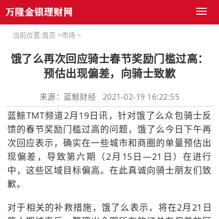
Toggl
naviga
当前位置:
首页
>
市场
>
饿了么再次回应骑士春节奖励门槛过高：
预估出现偏差，向骑士致歉
来源：蓝鲸财经 2021-02-19 16:22:55
蓝鲸TMT频道2月19日讯，针对饿了么众包骑士反
馈的春节奖励门槛过高的问题，饿了么今日下午再
次回应表示，确实在一些城市和商圈的单量预估出
现偏差，导致第六期（2月15日—21日）在进行
中，这些区域目标偏高。在此真诚向骑士朋友们致
歉。
对于相关的补救措施，饿了么表示，将在2月21日