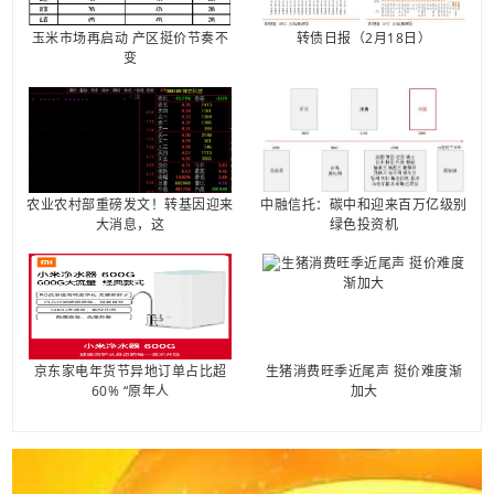
玉米市场再启动 产区挺价节奏不
转债日报（2月18日）
变
农业农村部重磅发文！转基因迎来
中融信托：碳中和迎来百万亿级别
大消息，这
绿色投资机
京东家电年货节异地订单占比超
生猪消费旺季近尾声 挺价难度渐
60% “原年人
加大