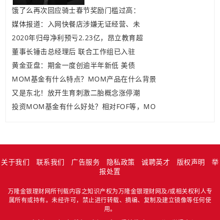
饿了么再次回应骑士春节奖励门槛过高：
媒体报道：入网快餐店涉嫌无证经营、未
2020年归母净利预亏2.23亿，昂立教育超
董事长锤击总经理后 联合工作组已入驻
黄金亚盘：期金一度创逾半年新低 美债
MOM基金有什么特点？MOM产品在什么背景
又是东北！放开生育刺激二胎概念涨停潮
投资MOM基金有什么好处？相对FOF等，MO
关于我们
联系我们
广告服务
隐私政策
诚聘英才
版权声明
举
报处置
万隆金银理财网所刊载内容之知识产权为万隆金银理财网及/或相关权利人专
属所有或持有。未经许可，禁止进行转载、摘编、复制及建立镜像等任何使
用。