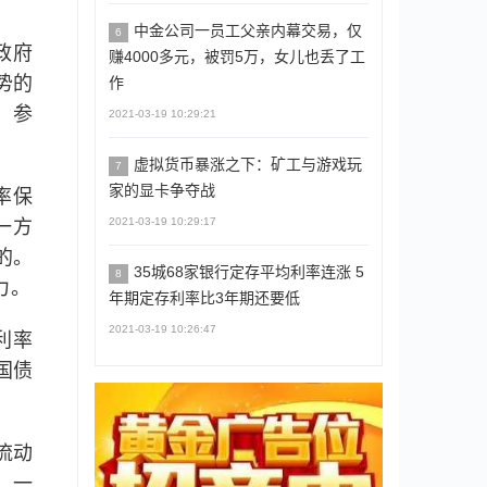
中金公司一员工父亲内幕交易，仅
6
政府
赚4000多元，被罚5万，女儿也丢了工
势的
作
。参
2021-03-19 10:29:21
虚拟货币暴涨之下：矿工与游戏玩
7
家的显卡争夺战
率保
2021-03-19 10:29:17
一方
的。
35城68家银行定存平均利率连涨 5
8
力。
年期定存利率比3年期还要低
2021-03-19 10:26:47
利率
国债
流动
，一