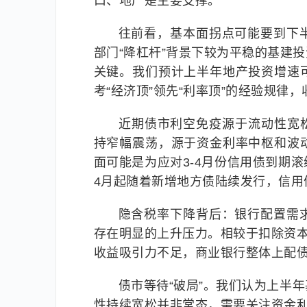
口、地产是主要支撑。
往前看，基本面拐点可能要到下
部门“降杠杆”背景下较为平稳的基建
关键。我们预计上半年地产投资增速
考“经济顶”领先“利率顶”的经验规律
近期债市利空免疫源于流动性宽
持窄幅震荡，源于资金利率中枢和波
面可能是为应对3-4月份信用债到期
4月起随着新增地方债陆续发行，信用
隐含税率下降背后：银行配置需
存在明显的上升压力。相较于扣除资本占
收益吸引力不足，商业银行整体上配
债市等待“破局”。我们认为上半
性持续宽松并非常态，需要关注资金利