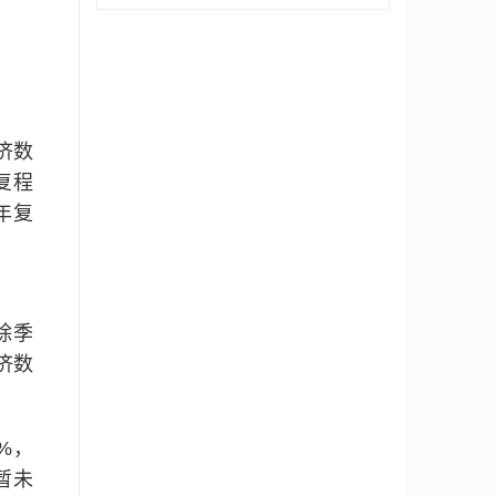
济数
复程
年复
除季
济数
%，
暂未