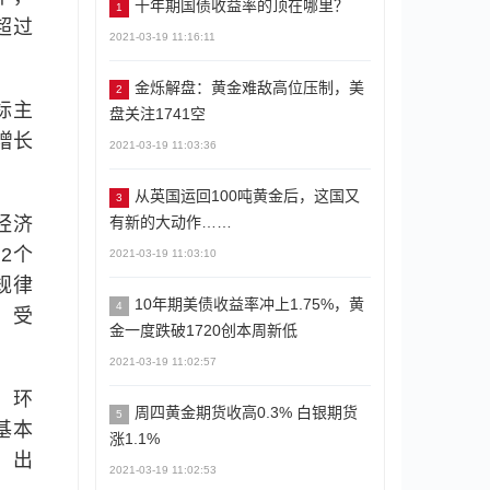
十年期国债收益率的顶在哪里？
1
超过
2021-03-19 11:16:11
金烁解盘：黄金难敌高位压制，美
2
标主
盘关注1741空
增长
2021-03-19 11:03:36
从英国运回100吨黄金后，这国又
3
有新的大动作……
经济
2个
2021-03-19 11:03:10
规律
10年期美债收益率冲上1.75%，黄
4
，受
金一度跌破1720创本周新低
2021-03-19 11:02:57
，环
周四黄金期货收高0.3% 白银期货
5
基本
涨1.1%
，出
2021-03-19 11:02:53