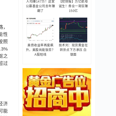
人均赚147万！这家
【挖财报】万亿航母
公募基金公司去年赚
诞生！券业一哥狂赚
翻了
150亿
路，
能性
按照
美债收益率再度飙
技术刘：现货黄金在
3%
升，美股尚能饭否？
转折点下方承压 白
A股短线
银面
枢之
超过
经济
可能