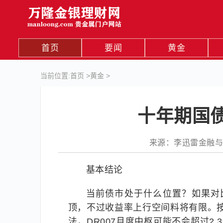
首页
要闻
黄金
当前位置:
首页
>
黄金
>
十年期国
来源：李迅雷金融与投资4
基本结论
当前债市处于什么位置？如果对比
顶，不过收益率上行空间料将有限。按照
法，DR007月度中枢可能不会超过2.