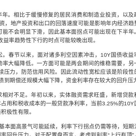
半年。相比于缓慢修复的居民消费和制造业投资，以及
投资，地产投资和出口的回落速度可能是影响年内经济趋
可能不会明显下滑，因此基本面拐点可能出现在下半年
，收益率趋势性下行的时点可能较晚出现。
松。春节以来，面对诸多利空因素冲击，10Y国债收益
动率大幅降低。一方面可能是两会期间的维稳需要，另
滚续压力，防范信用风险。因此流动性宽松应该是阶段性
债到期偿还规模大幅下降，资金利率存在较大的回升压
求相对不足。年初以来，实体融资需求旺盛，新增贷款
用和税收成本的一般贷款净利率，当前3.25%的10Y
债积极性有限。
年基本面高景气可能延续，利率下行拐点仍需等待，短期
率回升压力。对于配置盘而言，考虑到利率“上行有顶”