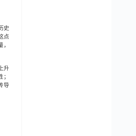
历史
这点
量，
上升
性；
传导