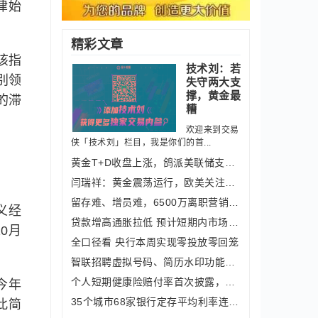
律始
精彩文章
该指
技术刘：若
别领
失守两大支
撑，黄金最
的滞
糟
欢迎来到交易
侠「技术刘」栏目，我是你们的首...
黄金T+D收盘上涨，鸽派美联储支撑金价
闫瑞祥：黄金震荡运行，欧美关注趋势线
留存难、增员难，6500万离职营销员考虑
义经
贷款增高通胀拉低 预计短期内市场延续
0月
全口径看 央行本周实现零投放零回笼
智联招聘虚拟号码、简历水印功能陆续上
个人短期健康险赔付率首次披露，较国际
今年
35个城市68家银行定存平均利率连涨 5
此简