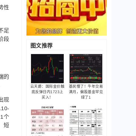
势性
不足
阶段
图文推荐
端的
。
云天爵：国际金价触
基民懵了！牛年交易
底反弹日内1723上
满月，偏股基金罕见
买入！
绿了1
出现
10-
11个
，短