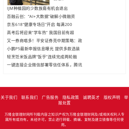
IJM种植园的少数族裔有机会退出
百融云创：“AI+大数据”破解小微融资
京东618“健康专场日”开启 每满200
高考后将迎来“学车热” 我国目前有超
又一券商唱多！平安证券亮中期策略：政
小鹏P5最新申报信息曝光 提供多款选装
轻烹饪米饭品牌“饭乎”连续完成两轮融
一键连接企业微信部署零信任体系，腾讯
关于我们
联系我们
广告服务
隐私政策
诚聘英才
版权声明
举
报处置
万隆金银理财网所刊载内容之知识产权为万隆金银理财网及/或相关权利人专
属所有或持有。未经许可，禁止进行转载、摘编、复制及建立镜像等任何使
用。