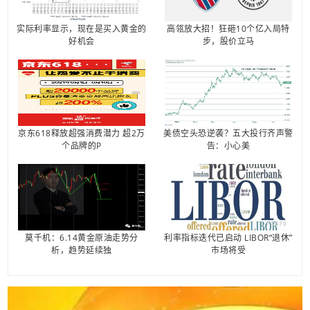
实际利率显示，现在是买入黄金的
高瓴放大招！狂砸10个亿入局特
好机会
步，股价立马
京东618释放超强消费潜力 超2万
美债空头恐逆袭？五大投行齐声警
个品牌的P
告：小心美
莫千机：6.14黄金原油走势分
利率指标迭代已启动 LIBOR“退休”
析，趋势延续独
市场将受