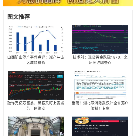
图文推荐
山西矿山停产事件点评：减产冲击
技术刘：现货黄金跌破1870，之
区域精粉价
后关注哪些点
敲诈完亿万富翁，黑客又盯上麦当
重磅！湖北取消除武汉外全省落户
劳！网络安
限制！专家