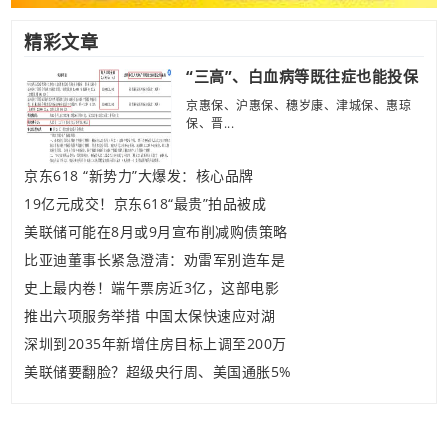
精彩文章
“三高”、白血病等既往症也能投保
京惠保、沪惠保、穗岁康、津城保、惠琼
保、晋...
京东618 “新势力”大爆发：核心品牌
19亿元成交！京东618“最贵”拍品被成
美联储可能在8月或9月宣布削减购债策略
比亚迪董事长紧急澄清：劝雷军别造车是
史上最内卷！端午票房近3亿，这部电影
推出六项服务举措 中国太保快速应对湖
深圳到2035年新增住房目标上调至200万
美联储要翻脸？超级央行周、美国通胀5%