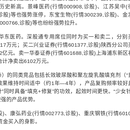
历史新高。景峰医药(行情000908,诊股)、江苏吴中(
35,诊股)等也强势涨停，东宝生物(行情300239,诊股)、
情000766,诊股)等也纷纷强势拉升。
华东医药。深股通专用席位同时为买一和卖二，分别
417万元；买二兴业证券(行情601377,诊股)陕西分公
2亿元。卖一华泰证券(行情601688,诊股)上海浦东新区
计净卖出6102万元。
ansé）的同类竞品包括长效玻尿酸和聚左旋乳酸填充剂（“
”效果维持时间适中（约1年—4年），产品复购频率较好
针”同时具备“填充+修复”的功效，起效时间更快。“少女针
较强的产品优势。
)、康弘药业(行情002773,诊股)、重庆钢铁(行情6010
资金买入的身影。