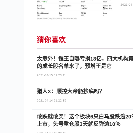
2021-04-
猜你喜欢
太意外！锂王自曝亏损18亿，四大机构
的成长股名单来了，预增王是它
2021-04-15 09:23:11
猎人X：顺控大帝能抄底吗？
2021-04-14 21:22:35
敢跌就敢买！这个板块6只白马股跌逾2
上市，头号重仓股3天就反弹逾10％