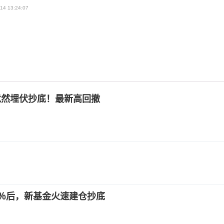
14 13:24:07
竟然埋伏抄底！最新高回撤
0％后，新基金火速建仓抄底