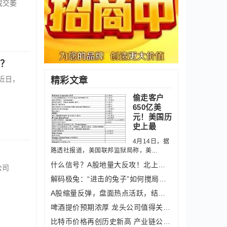
成交萎
么？
？近日，
精彩文章
偷走客户
650亿美
元！美国历
史上最
4月14日，据
路透社报道，美国联邦监狱局称，美...
什么信号？A股地量大反攻！北上资金凶
公司
解码极兔：“进击的兔子”如何搅局快递
A股缩量反弹，盘面热点活跃，结构性行
啤酒提价预期浓厚 龙头公司值得关注（
比特币价格再创历史新高 产业链公司受