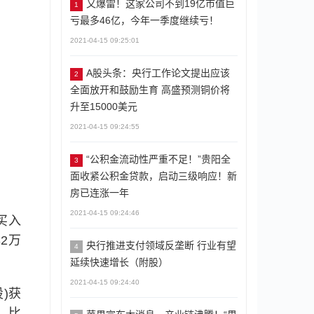
又爆雷！这家公司不到19亿市值巨
1
亏最多46亿，今年一季度继续亏！
2021-04-15 09:25:01
A股头条：央行工作论文提出应该
2
全面放开和鼓励生育 高盛预测铜价将
升至15000美元
2021-04-15 09:24:55
“公积金流动性严重不足！”贵阳全
3
面收紧公积金贷款，启动三级响应！新
房已连涨一年
2021-04-15 09:24:46
买入
2万
央行推进支付领域反垄断 行业有望
4
延续快速增长（附股）
2021-04-15 09:24:40
股)获
)、比