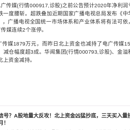
媒(行情000917,诊股)之前公告预计2020年净利润
下跌一度腰斩。超跌叠加近期国家广播电视总局发布《中
》，广播电视全国统一市场体系和产业体系将有法可依
传媒连续2个涨停。
传媒1879万元，而昨日北上资金也减持了电广传媒15
减仓幅度超3成。华闻集团(行情000793,诊股)、金溢
遭北上资金减持。
信号？A股地量大反攻！北上资金凶猛抄底，三天买入量
月！