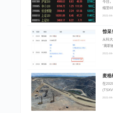
今日，
缩至6
2021-04-
惊呆
从科大
“离职
2021-04-
麦格
在20
(TS
2021-04-