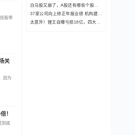
白马股又崩了，A股还有哪些个股风险要
37家公司向上修正年报业绩 机构建议关
技股带
太意外！锂王自曝亏损18亿，四大机构竟
场关
，因为
0倍！
这到底