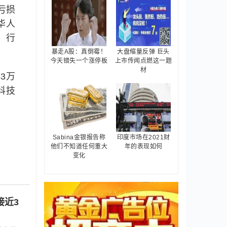
亏损
华人
，行
暴走A股：真倒霉！
大盘缩量反弹 巨头
今天错失一个涨停板
上市传闻点燃这一题
材
3万
科技
Sabina金银报告称
印度市场在2021财
他们不知道任何重大
年的表现如何
变化
接近3