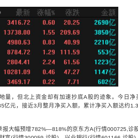
地量，但北上资金却有加速抄底A股的迹象。今日净
185亿元，接近3月整月净买入额，累计净买入额达约1.3
大幅预增782%—818%的京东方A(行情000725,诊
(行情300059,诊股)、兴业银行(行情601166,诊股