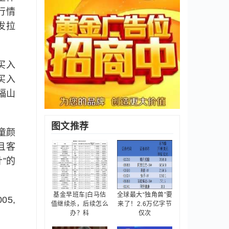
行情
金发拉
买入
司买入
福山
图文推荐
童颜
且客
”的
基金早班车|白马估
全球最大“独角兽”要
05,
值继续杀，后续怎么
来了！2.6万亿字节
办？科
仅次