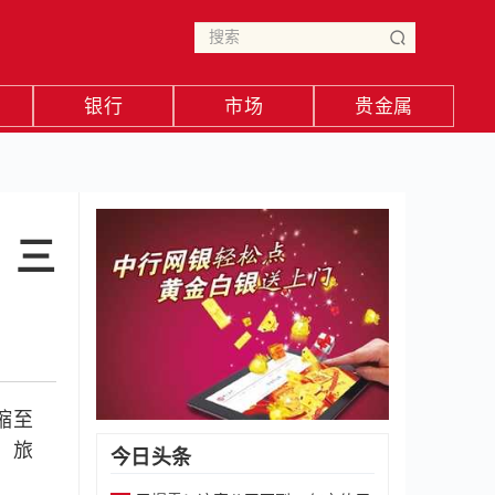
银行
市场
贵金属
，三
缩至
，旅
今日头条