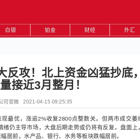
白银
铂金
财经
外汇
大反攻！北上资金凶猛抄底
量接近3月整月！
官微 2021-04-15 09:25:35
现最优，涨逾2%收复2800点整数关。但两市成交萎
慎情绪仍主导市场，大盘后期走势或仍将有反复。盘面上
涨幅居前，水产品、银行、水务等板块跌幅居前。