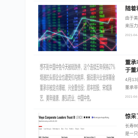
随着
由于美
来压力
2021-04-
董承
于董
4月1
董承非
2021-04-
惊呆
长寿8
是一只