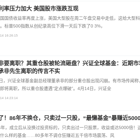
利率压力加大 美国股市涨跌互现
国国债收益率再度上涨，美国大型股在周二午盘交易中走低，这给大型科
。标普500指数从创纪录高位下滑一天后下跌了0 3%，
14 16:26:15
非要离职？其重仓股被轮流砸盘？兴证全球基金：近期市
承非先生离职的传言不实
3日，兴证全球基金副总经理董承非的部分重仓股出现闪崩。有市场传闻称
即将离职，所以重仓股遭遇“定点爆破”。4月14日，兴证全
14 14:23:14
了！86年不换仓，只卖过一只股，“最懒基金”暴赚近500
6年，成立后从没换过投资标的，只卖出过一只股票，收益或达5000倍！
什么样的基金……80多年不调仓狂赚近五千倍市场震荡、风