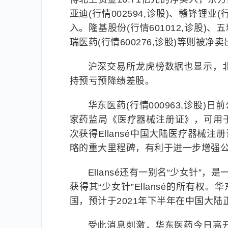
亚迪(行情002594,诊股)、赣锋锂业
入。隆基股份(行情601012,诊股)、五粮
瑞医药(行情600276,诊股)等则被净
沪深交易所龙虎榜数据也显示，
持预亏预降绩差股。
华东医药(行情000963,诊股)日前
家药监局《医疗器械注册证》，可用
次获得Ellansé中国大陆医疗器械
略的重大里程碑，有利于进一步增强
Ellansé还有一别名“少女针”，
获得其“少女针”Ellansé的所有权。华
国，预计于2021年下半年在中国大陆正
受此消息刺激，华东医药今日高