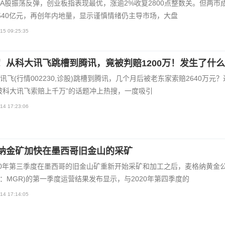
A股振荡反弹，创业板指表现最优，涨逾2%收复2800点整数关。但两市
540亿元，再创年内地量，显示谨慎情绪仍主导市场，大盘
15 09:25:35
！从科大讯飞跳槽到腾讯，竟被判赔1200万！发生了什
讯飞(行情002230,诊股)跳槽到腾讯，几个月后被老东家索赔2640万元
被科大讯飞索赔上千万”的话题冲上热搜，一度吸引
14 17:23:06
纳金矿加快在墨西哥旧金山的采矿
20年第三季度在墨西哥的旧金山矿重新开始采矿和加工之后，麦格纳黄金
XV：MGR)的第一季度运营结果发布显示，与2020年第四季度的
14 17:14:05