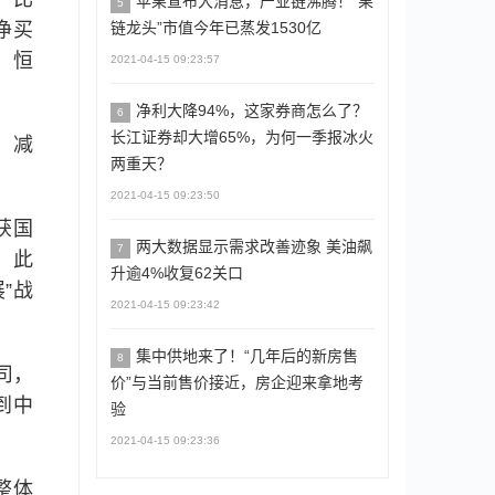
苹果宣布大消息，产业链沸腾！“果
5
元净买
链龙头”市值今年已蒸发1530亿
)、恒
2021-04-15 09:23:57
净利大降94%，这家券商怎么了？
6
长江证券却大增65%，为何一季报冰火
，减
两重天？
2021-04-15 09:23:50
é获国
两大数据显示需求改善迹象 美油飙
7
，此
升逾4%收复62关口
”战
2021-04-15 09:23:42
集中供地来了！“几年后的新房售
8
公司，
价”与当前售价接近，房企迎来拿地考
口到中
验
2021-04-15 09:23:36
整体