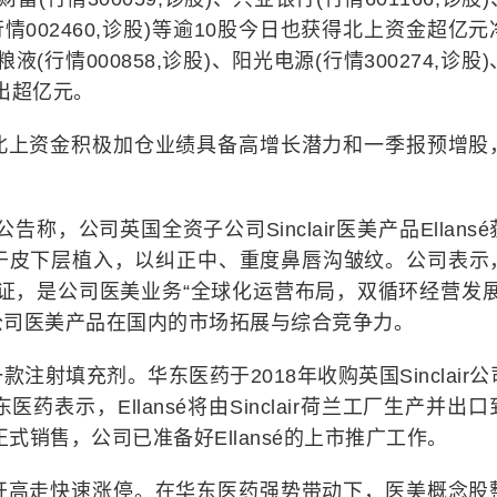
(行情002460,诊股)等逾10股今日也获得北上资金超亿
液(行情000858,诊股)、阳光电源(行情300274,诊股
卖出超亿元。
北上资金积极加仓业绩具备高增长潜力和一季报预增股
公告称，公司英国全资子公司Sinclair医美产品Ellans
于皮下层植入，以纠正中、重度鼻唇沟皱纹。公司表示
注册证，是公司医美业务“全球化运营布局，双循环经营发展
公司医美产品在国内的市场拓展与综合竞争力。
是一款注射填充剂。华东医药于2018年收购英国Sinclair
东医药表示，Ellansé将由Sinclair荷兰工厂生产并出
式销售，公司已准备好Ellansé的上市推广工作。
开高走快速涨停。在华东医药强势带动下，医美概念股