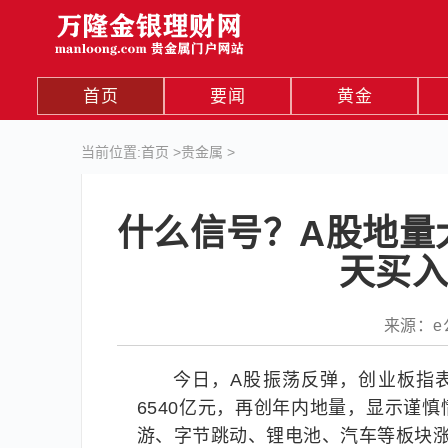
首页
要闻
黄金
当前位置:
首页
>
贵金属
>
什么信号？A股地量
天买入
来源：e公司
今日，A股振荡反弹，创业板指表
6540亿元，再创年内地量，显示谨
游、字节跳动、锂电池、汽车等板块