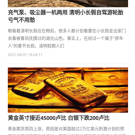
充气泵、吸尘器一机两用 清明小长假自驾游轮胎
亏气不用愁
眼看着清明长假近在眼前，很多人都计划着要在小长假走出家门
去看被春风抚摸过的湖光山色。事实上，在经过一个属于“原年
人”的春节长假，清明假期人们
2021-04-01 18:24:11
黄金英寸接近45000卢比 白银下跌200卢比
黄金期货周四上涨，原因是对美国超过2万亿美元刺激计划的预