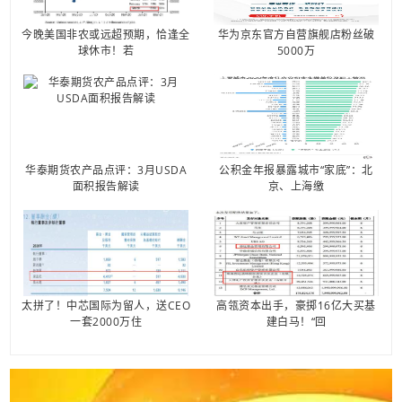
今晚美国非农或远超预期，恰逢全
华为京东官方自营旗舰店粉丝破
球休市！若
5000万
华泰期货农产品点评：3月USDA
公积金年报暴露城市“家底”：北
面积报告解读
京、上海缴
太拼了！中芯国际为留人，送CEO
高瓴资本出手，豪掷16亿大买基
一套2000万住
建白马！“回