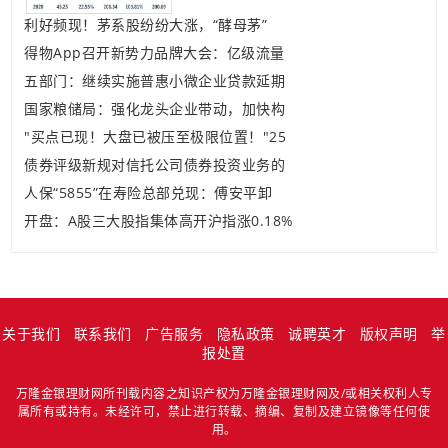
利好频现！茅系股纷纷大涨，“酵母茅”
得物App召开新势力品牌大会：亿级流量
五部门：继续实施普惠小微企业贷款延期
国家粮储局：强化龙头企业带动，加快构
"买点已现！大盘已被压至极限位置！"25
债券评级新规对信托公司债券投资业务的
人保“5855”在寿险总部兑现：傅安平卸
开盘：A股三大股指集体高开沪指涨0.18%
关于我们
联系我们
广告服务
隐私政策
诚聘英才
版权声明
举
报处置
万隆金银理财网所刊载内容之知识产权为万隆金银理财网及/或相关权利人专
属所有或持有。未经许可，禁止进行转载、摘编、复制及建立镜像等任何使
用。