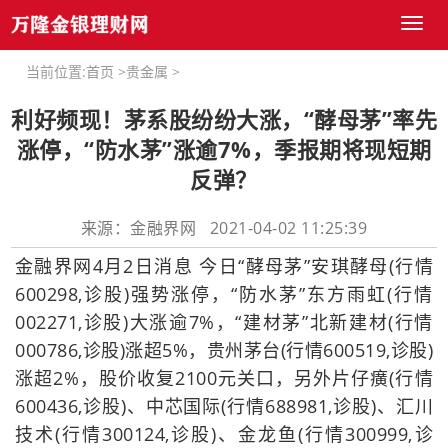
Toggl
naviga
当前位置:
首页
>
贵金属
>
利好频现！茅系股纷纷大涨，“酵母茅”率先
涨停，“防水茅”涨逾7%，季报期将现短期
反弹？
来源：金融界网 2021-04-02 11:25:39
金融界网4月2日消息 今日“酵母茅”安琪酵母(行情
600298,诊股)强势涨停，“防水茅”东方雨虹(行情
002271,诊股)大涨逾7%，“建材茅”北新建材(行情
000786,诊股)涨超5%，贵州茅台(行情600519,诊股)
涨超2%，股价收复2100元关口，另外片仔癀(行情
600436,诊股)、中芯国际(行情688981,诊股)、汇川
技术(行情300124,诊股)、金龙鱼(行情300999,诊