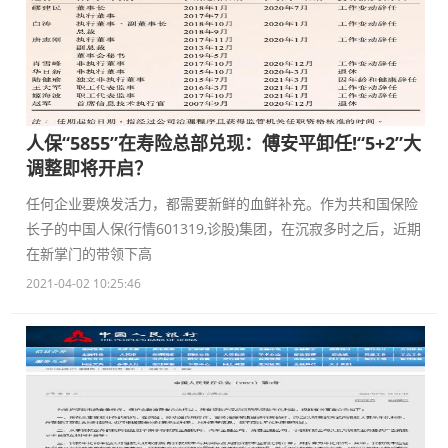
人保“5855”在寿险总部兑现：傅安平卸任!“5+2”大
调整即将开启？
任何企业要焕发活力，都需要新鲜的血鲜补充。作为共和国保险
长子的中国人保(行情601319,诊股)集团，在沉寂多时之后，近期
在新掌门的带领下高
2021-04-02 10:25:46