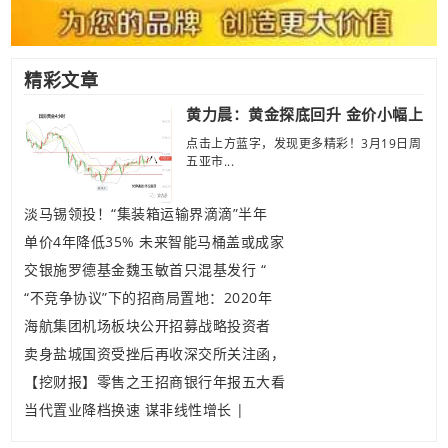
精彩文章
黄力晨：黄金探底回升 金价小幅上
点击上方蓝字，发现更多精彩！3月19日周
五亚市...
淡马锡领投！“集装箱运输界滴滴”半年
单价4年降低35% 未来智能马桶盖或成家
交银施罗德基金魏玉敏首只混基发行 “
“不竞争协议”下的招商局置地：2020年
海航集团机场板块公开招募战略投资者
卖身盐城国资受挫后再收深交所关注函，
【挖财报】零售之王招商银行年报五大看
当代置业降档换速 谋非线性增长 |