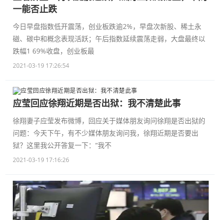
一能否止跌
今日早盘指数低开震荡，创业板跌逾2%，早盘次新股、稀土永
磁、碳中和概念表现活跃；午后指数延续震荡走弱，大盘最终以
跌幅1 69%收盘，创业板最
2021-03-19 17:26:54
应莹回应徐翔近期是否出狱：我不清楚此事
徐翔妻子应莹发布微博，回应关于媒体朋友询问徐翔是否出狱的
问题：今天下午，有不少媒体朋友询问我，徐翔近期是否要出
狱？这里我公开答复一下：“我不
2021-03-19 17:16:26