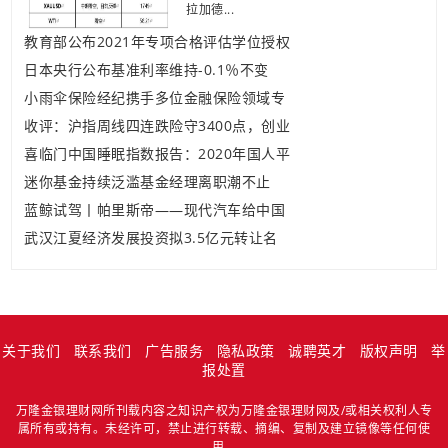
拉加德...
教育部公布2021年专项合格评估学位授权
日本央行公布基准利率维持-0.1％不变
小雨伞保险经纪携手多位金融保险领域专
收评：沪指周线四连跌险守3400点，创业
喜临门中国睡眠指数报告：2020年国人平
迷你基金持续泛滥基金经理离职潮不止
蓝鲸试驾丨帕里斯帝——现代汽车给中国
武汉江夏经济发展投资拟3.5亿元转让名
关于我们
联系我们
广告服务
隐私政策
诚聘英才
版权声明
举
报处置
万隆金银理财网所刊载内容之知识产权为万隆金银理财网及/或相关权利人专
属所有或持有。未经许可，禁止进行转载、摘编、复制及建立镜像等任何使
用。