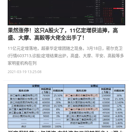
果然涨停！这只A股火了，11亿定增获追捧，高
盛、大摩、高毅等大佬全出手了！
11亿元定增落地，超豪华定增团随之现身。3月18日，密尔克卫
(行情603713,诊股)定增结果出炉，高盛、大摩、平安、高毅等多
家明星机构在列
2021-03-19 13:25:08