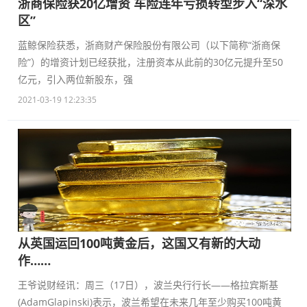
浙商保险获20亿增资 车险连年亏损转型步入“深水
区”
蓝鲸保险获悉，浙商财产保险股份有限公司（以下简称“浙商保
险”）的增资计划已经获批，注册资本从此前的30亿元提升至50
亿元，引入两位新股东，强
2021-03-19 12:23:35
从英国运回100吨黄金后，这国又有新的大动
作……
王爷说财经讯：周三（17日），波兰央行行长——格拉宾斯基
(AdamGlapinski)表示，波兰希望在未来几年至少购买100吨黄