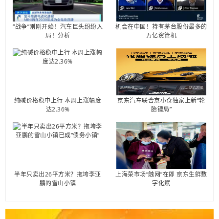
“战争”刚刚开始！汽车巨头纷纷入
机会在中国！持有茅台股份最多的
局！分析
万亿资管机
纯碱价格稳中上行 本周上涨幅度
京东汽车联合京小仓独家上新“轮
达2.36%
胎镖局”
半年只卖出26平方米？拖垮李亚
上海菜市场“触网”在即 京东生鲜数
鹏的雪山小镇
字化赋