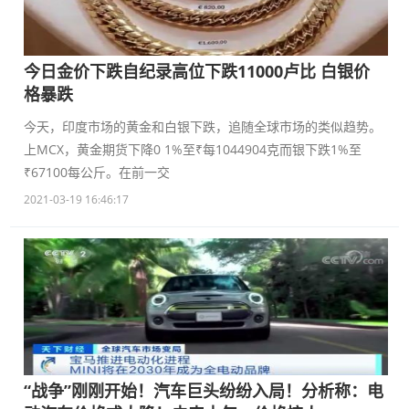
今日金价下跌自纪录高位下跌11000卢比 白银价
格暴跌
今天，印度市场的黄金和白银下跌，追随全球市场的类似趋势。
上MCX，黄金期货下降0 1%至₹每1044904克而银下跌1%至
₹67100每公斤。在前一交
2021-03-19 16:46:17
“战争”刚刚开始！汽车巨头纷纷入局！分析称：电