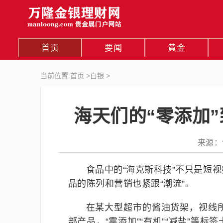
首页
要闻
黄金
当前位置:
首页
>
白银
>
海天们的“零添加
来源：创
食品中的“海克斯科技”不只是短
品的陈列和营销也紧跟“潮流”。
在某大型超市的酱油货架，视线
部产品，“零添加”“有机”“减盐”等