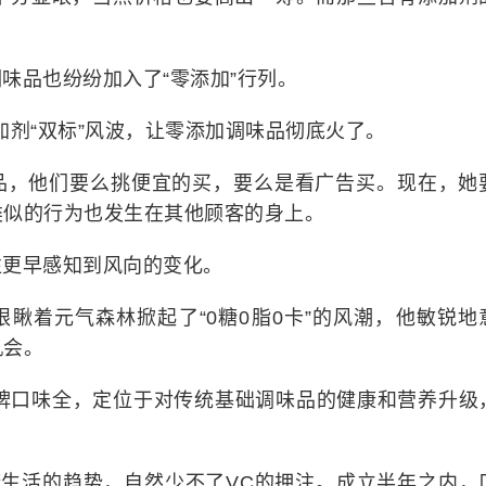
。
味品也纷纷加入了“零添加”行列。
的添加剂“双标”风波，让零添加调味品彻底火了。
品，他们要么挑便宜的买，要么是看广告买。现在，她
类似的行为也发生在其他顾客的身上。
往更早感知到风向的变化。
瞅着元气森林掀起了“0糖0脂0卡”的风潮，他敏锐地
机会。
品牌口味全，定位于对传统基础调味品的健康和营养升级
。
康生活的趋势，自然少不了VC的押注。成立半年之内，