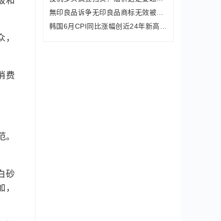
级和
無印良品诉争无印良品商标无效被驳回
韩国6月CPI同比涨幅创近24年新高 煤油价格涨72.1%
众，
消费
范。
白砂
加，