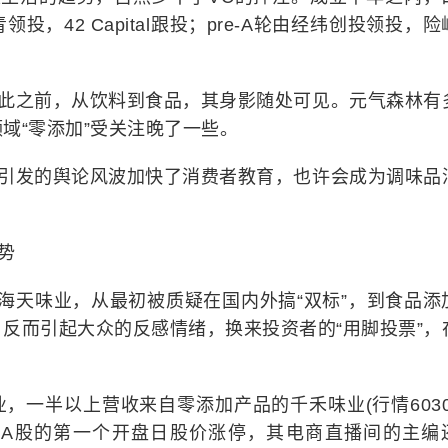
，42 Capital跟投；pre-A轮由经纬创投领投，险
在此之前，从饮料到食品，其身影随处可见。元气森林有
域“零添加”受关注晚了一些。
”引发的舆论风波加快了消费者教育，也许会成为调味品
势
海天味业，从最初被质疑在国内外搞“双标”，到食品添
反而引起大众的反感情绪，换来投资者的“用脚投票”，
一半以上营收来自零添加产品的千禾味业(行情60302
节后A股的第一个开盘日股价涨停，其电商直播间的主编