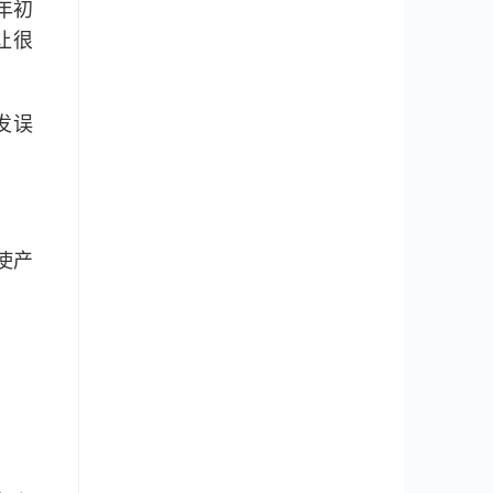
年初
让很
发误
使产