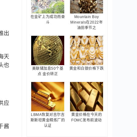
在金矿上为成功而奋
Mountain Boy
斗
Minerals在2022年
油田季节之
推出
海天
头也
美联储加息50个基
黄金和白银价格下跌
点 金价转正
供应
LBMA恢复对吉尔吉
黄金价格在今天的
斯斯坦黄金精炼厂的
FOMC发布前波动
于酱
认证