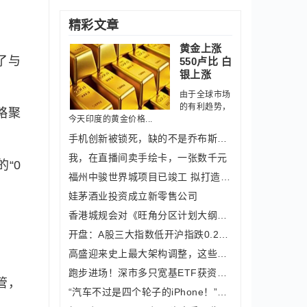
精彩文章
黄金上涨
了与
550卢比 白
银上涨
由于全球市场
的有利趋势，
略聚
今天印度的黄金价格...
手机创新被锁死，缺的不是乔布斯，而是
我，在直播间卖手绘卡，一张数千元
“0
福州中骏世界城项目已竣工 拟打造成45
娃茅酒业投资成立新零售公司
香港城规会对《旺角分区计划大纲核准图
开盘：A股三大指数低开沪指跌0.25%，燃
高盛迎来史上最大架构调整，这些业务将
跑步进场！深市多只宽基ETF获资金大幅
管，
“汽车不过是四个轮子的iPhone！”富士