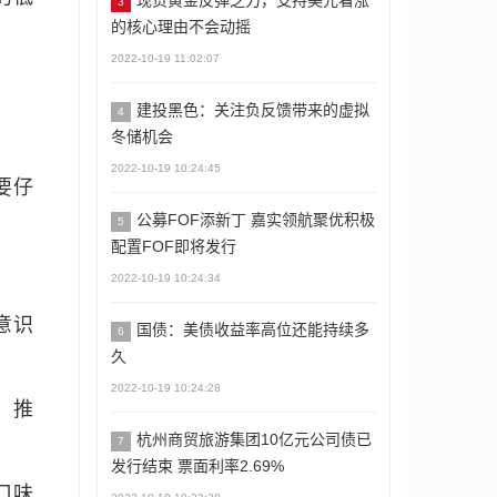
现货黄金反弹乏力，支持美元看涨
3
的核心理由不会动摇
2022-10-19 11:02:07
建投黑色：关注负反馈带来的虚拟
4
冬储机会
2022-10-19 10:24:45
要仔
公募FOF添新丁 嘉实领航聚优积极
5
配置FOF即将发行
2022-10-19 10:24:34
意识
国债：美债收益率高位还能持续多
6
久
2022-10-19 10:24:28
，推
杭州商贸旅游集团10亿元公司债已
7
发行结束 票面利率2.69%
口味