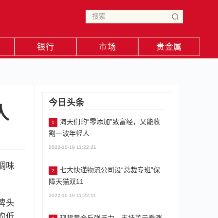
银行
市场
贵金属
今日头条
人
海天们的“零添加”致富经，又能收
1
割一波年轻人
2022-10-19 11:22:21
调味
七大快递物流公司设“总裁专班”保
2
障天猫双11
2022-10-19 11:22:11
牌头
的低