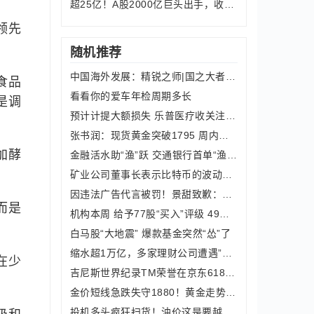
超25亿！A股2000亿巨头出手，收购南美
领先
随机推荐
中国海外发展：精锐之师|国之大者(60)
食品
看看你的爱车年检周期多长
是调
预计计提大额损失 乐普医疗收关注函：说明一季度业绩预增原因
张书润：现货黄金突破1795 周内关注1800上方延续空间
加酵
金融活水助“渔”跃 交通银行首单“渔夫贷”落地浙江台州
矿业公司董事长表示比特币的波动将促使投资者重返黄金市场
因违法广告代言被罚！景甜致歉：完全接受处罚决定 并已第一时间全部缴纳罚款
而是
机构本周 给予77股“买入”评级 49家距目标价还空间超30%
白马股“大地震” 爆款基金突然“怂”了
缩水超1万亿，多家理财公司遭遇”至暗3月“！4月曙光渐进：破净告别新增，拐点将至？
在少
吉尼斯世界纪录TM荣誉在京东618诞生：空调、笔记本电脑创下24小时销量最多纪录
金价短线急跌失守1880！黄金走势分析：除非跌破这一水平 否则金价恐仍有大涨空间
投机多头疯狂扫货！油价这是要越过前高奔向星辰大海？