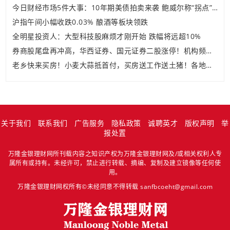
今日财经市场5件大事：10年期美债拍卖来袭 鲍威尔称“拐点”来了
沪指午间小幅收跌0.03% 酿酒等板块领跌
全明星投资人：大型科技股麻烦才刚开始 跌幅将远超10%
券商股尾盘再冲高，华西证券、国元证券二股涨停！机构频频高呼：券商迎来战略配置时间窗口！
老乡快来买房！小麦大蒜抵首付，买房送工作送土猪！各地为去库存拼了
关于我们
联系我们
广告服务
隐私政策
诚聘英才
版权声明
举
报处置
万隆金银理财网所刊载内容之知识产权为万隆金银理财网及/或相关权利人专
属所有或持有。未经许可，禁止进行转载、摘编、复制及建立镜像等任何使
用。
万隆金银理财网权所有©未经同意不得转载 sanfbcoeht@gmail.com