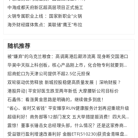
中海成都天府新区超高层项目正式施工
火锅专属职业上线 ：国家新职业“火锅
海外财经媒体焦点：美联储“鹰王”布拉
随机推荐
被“嫌弃”的乌克兰粮食：高调离港后颠沛流离 现身断交国港口
华昊中天拟上科创板，核心产品刚上市，化合物专利就要到期了
招商蛇口为天津公司提供不超2.5亿元担保
双轮驱动优势释放 新城控股稳健高质量发展 | 深响财报 ?
港股异动|平安好医生跌至两年新低 大摩腰斩公司目标价
石鑫伟：看涨黄金思路是明确的，继续做多到底！
“省心、省时又省钱” 平安臻享RUN健康服务计划再迎重磅升级
超级利好！商务部等12部门发文 五大举措提振消费！四大风口集中爆发？
震惊！董事长锤击女总经理头部，什么情况？还是这家券商掌门人，已被刑拘！受害者已做颅骨手术
受益银行盈利增速改善利好 金融ETF(510230)获资金青睐盘中涨超1%