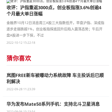
收评：沪指重返3000点，创业板指涨3.6%创逾4
个月最大单日涨幅
金融界10月12日消息周三A股三大指数低开，早盘沪指、深成指
逐步走弱跌超1%，创业板指探底回升后陷入震荡态势；午后开
盘A股进一步下探，不过
2022-10-12 15:22:18
猜你喜欢
岚图FREE新车被曝动力系统故障 车主投诉后已顺
利解决
2022-09-28 11:23:39
华为发布Mate50系列手机：支持北斗卫星消息
2022-09-06 15:23:54