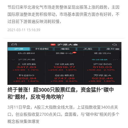
节后归来华北液化气市场走势整体呈现出振荡上涨的趋势，主因
国际原油整体走势积极带动，市场基本面供需方面亦有好转，不
过目前下游普遍反映消耗较慢，
2021-03-11 15:16:39
终于普涨！超3000只股票红盘，资金猛扑“碳中
和”题材，反攻号角吹响？
3月11日早盘，A股三大指数全线大涨，上证指数收复3400点关
口，创业板指收复2700点关口。盘面看，与“碳中和”相关的多个
概念板块集体爆发