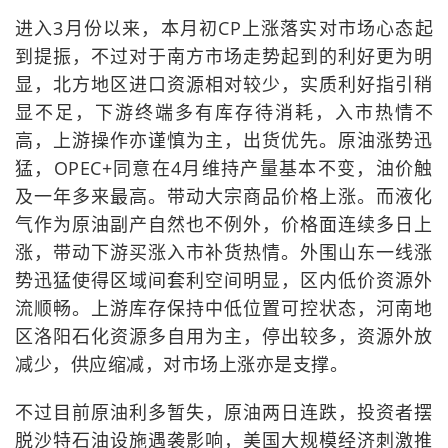
进入3月份以来，本月初CP上涨落实对市场心态起
到提振，不过对于南方市场走势起到的利好更为明
显，北方地区进口资源相对较少，实质利好指引稍
显不足，下游终端多有库存待消耗，入市热情不
高，上游操作亦谨慎为主，出货优先。原油涨势迅
猛，OPEC+同意在4月维持产量基本不变，油价触
及一年多来最高。带动大宗商品价格上涨。而液化
气作为原油副产自然也不例外，价格面连续多日上
涨，带动下游买涨入市补货热情。外围山东一线涨
势迅猛使得区域间套利空间明显，区内低价资源外
流顺畅。上游库存保持中低位置可控状态，河南地
区洛阳石化资源多自用为主，停出较多，资源外放
减少，供应缩减，对市场上涨亦是支撑。
不过目前原油利多暂失，原油两日连跌，投资者摆
脱沙特石油设施遇袭影响，美国大规模经济刺激推