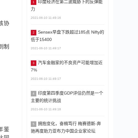
印度经济在第二波威胁下的反弹能
1
力
2021-06-10 11:49:16
核协
Sensex早盘下跌超过185点 Nifty的
2
低于15400
到制
2021-06-10 11:49:17
汽车金融家的不良资产可能增加近
3
7%
2021-06-10 11:49:17
印度第四季度GDP评估仍然是一个
4
主要的统计挑战
2021-06-10 11:49:18
拥抱变化，奋楫笃行 梅赛德斯-奔
5
年鉴
驰再度助力亚布力中国企业家论坛