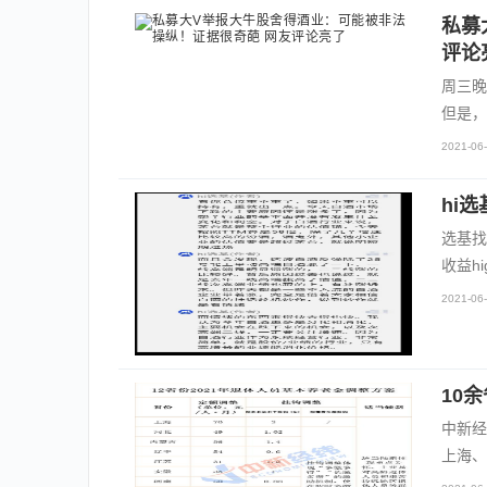
私募
评论
周三晚
但是，
2021-06-
hi
选基找
收益h
2021-06-
10
中新经
上海、