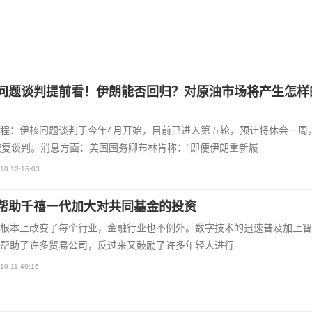
问题谈判提前看！伊朗能否回归？对原油市场将产生怎样
程：伊核问题谈判于今年4月开始，目前已进入第五轮，预计将休会一周
恢复谈判。消息方面：美国国务卿布林肯称：“即便伊朗重新履
10 12:16:03
帮助千禧一代加大对共同基金的投资
根本上改变了每个行业，金融行业也不例外。数字技术的迅速普及加上智
帮助了许多贸易公司，反过来又鼓励了许多年轻人进行
10 11:49:16