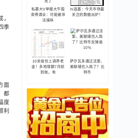
私募大V举报大牛股
hi选基：今天市场最
舍得酒业：可能被非
关注的数据出炉！
成，
法操纵
四季
10余省份上调养老
萨尔瓦多通过法案、
金！多地增额7月前
美联储也入局了？比
到账，有
特币
方面
，都
幅度
顺利