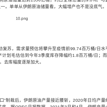
明原油储量达到1556亿桶，约占全球总量的9.0%。与
之一。单单从伊朗原油储量看，大幅增产也不是没底气。
鉴
劲复苏，需求量预估将攀升至疫情前99.74百万桶/日水
产计划毛估估到今年3季度库存降幅约1.8百万桶/日；而
日。去库幅度逐渐加大。
出口”制裁后，伊朗原油产量接近腰斩，2020年日均产量