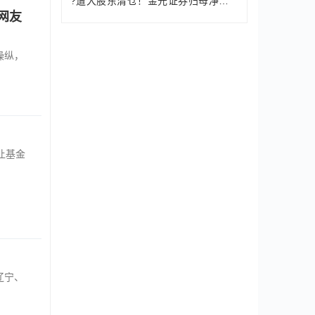
?遭大股东清仓！金元证券归母净利润腰
网友
操纵，
，让基金
辽宁、