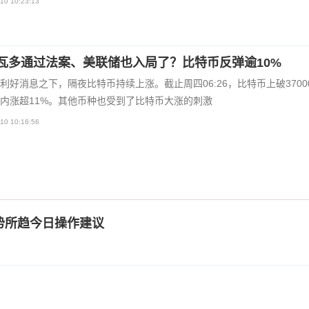
10 10:23:13
瓦多通过法案、美联储也入局了？比特币反弹逾10%
利好消息之下，隔夜比特币持续上涨。截止周四06:26，比特币上破3700
内涨超11%。其他币种也受到了比特币大涨的刺激
10 10:16:56
势所趋今日操作建议