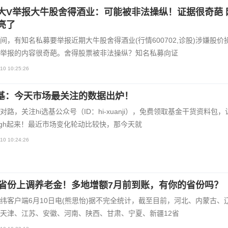
大V举报大牛股舍得酒业：可能被非法操纵！证据很奇葩 
亮了
间，有知名私募要举报近期大牛股舍得酒业(行情600702,诊股)涉嫌股价
举报的内容很奇葩。舍得股票被非法操纵？知名私募向证
10 10:25:26
选基：今天市场最关注的数据出炉！
对路，关注hi选基公众号（ID：hi-xuanji），免费领取基金干货资料包
igh起来！最近市场变化轮动比较快，那今天就
10 10:24:26
余省份上调养老金！多地增额7月前到账，有你的省份吗？
纬客户端6月10日电(熊思怡)据不完全统计，截至目前，河北、内蒙古、
天津、江苏、安徽、河南、陕西、甘肃、宁夏、新疆12省