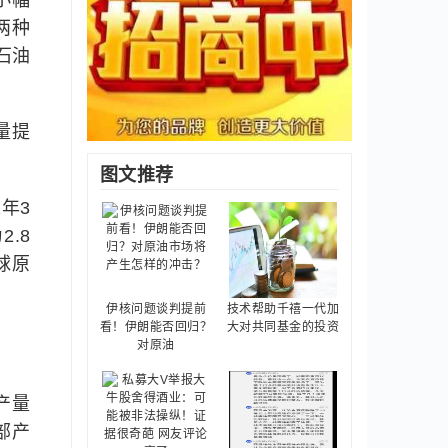
小幅
两种
石油
产量提
图文推荐
年3
.8
球原
伊核问题谈判提前
技术帮助千禧一代加
看！伊朗能否回归？
大对共同基金的投资
对原油
产量
部产