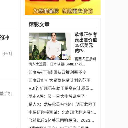
精彩文章
软银正在考
的冲
虑出售价值
15亿美元
的Pa
，于6月
据两名直接知
情人士透露，日本软银(SoftBank)...
印度央行可能维持政策利率不变
印度政府扩大紧急信贷计划的范围
RBI的新规范有助于提高审计质量透明度
能手机
暴走A股：又一只大牛股诞生了！
猎人X：龙头批量被“核”！明天危险了
中保研碰撞测试：北京现代胜达获“维修
飞鹤拟斥2亿美元回购股份，2023年营收