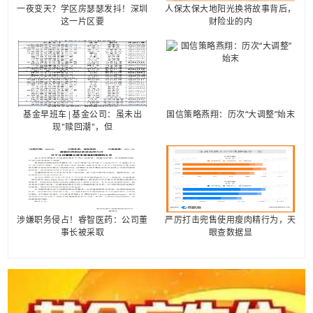
一夜变天？学区房瑟瑟发抖！深圳
人保太保大地阳光换将故事背后，
这一片区要
财险业的内
基金早班车|基金公司：虽未出
国信策略燕翔：历次“大调整”始末
现"赎回潮"，但
涉嫌职务侵占！睿智医药：公司董
严厉打击兜售使用瘦肉精行为，天
事长被采取
眼查数据显