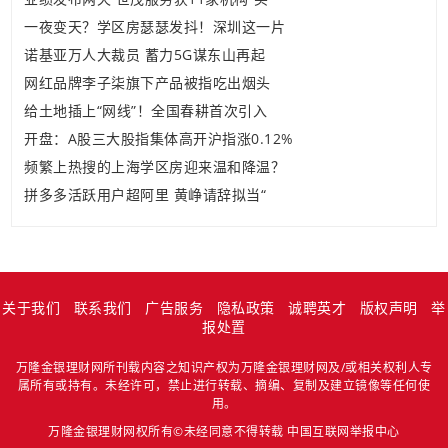
一夜变天？学区房瑟瑟发抖！深圳这一片
诺基亚万人大裁员 蓄力5G谋东山再起
网红品牌李子柒旗下产品被指吃出烟头
给土地插上“网线”！全国春耕首次引入
开盘：A股三大股指集体高开沪指涨0.12%
频繁上热搜的上海学区房迎来温和降温？
拼多多活跃用户超阿里 黄峥请辞拟当“
关于我们
联系我们
广告服务
隐私政策
诚聘英才
版权声明
举
报处置
万隆金银理财网所刊载内容之知识产权为万隆金银理财网及/或相关权利人专
属所有或持有。未经许可，禁止进行转载、摘编、复制及建立镜像等任何使
用。
万隆金银理财网权所有©未经同意不得转载
中国互联网举报中心