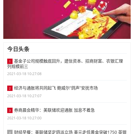
今日头条
基金子公司规模触底回升，建信资本、招商财富、农银汇理
1
列规模前三
2021-03-18 10:27:08
经济与通胀将共同起飞 鲍威尔“鸽声”安抚市场
2
2021-03-18 10:27:07
券商晨会精华：美联储欢迎通胀 加息不着急
3
2021-03-18 10:27:00
财经早餐：美联储坚定鸽派立场 美元走低黄金突破1750 英银
4