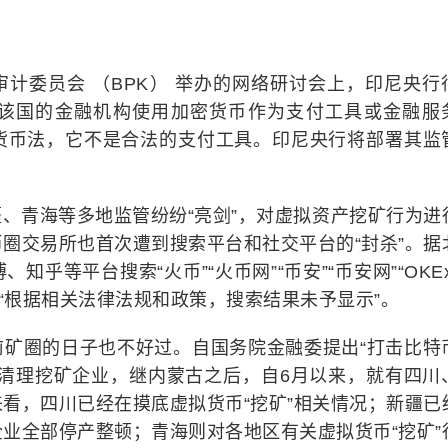
计委员会 （BPK） 举办的网络研讨会上，印尼央行
央行已禁止该国的金融机构使用加密货币作为支付工具或金融服
货币法，它不是合法的支付工具。印尼央行将部署其监
、青海等多地监管纷纷“亮剑”，对虚拟资产挖矿行为进
圈交易所也首次遭到搜索平台和社交平台的“封杀”。据
乎等平台搜索“火币”“火币网”“币安”“币安网”“OKEx
或“根据相关法律法规和政策，搜索结果未予显示”。
前矿圈的日子也不好过。自国务院金融委提出“打击比特
查清理挖矿企业，继内蒙古之后，自6月以来，就有四川
看，四川已经在摸底虚拟货币“挖矿”相关情况；新疆已
业全部停产整顿；青海则对各地区有关虚拟货币“挖矿”