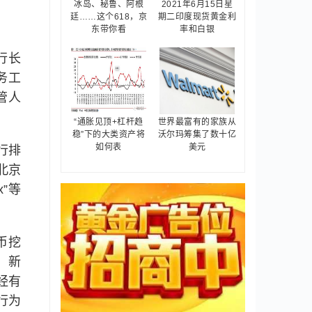
冰岛、秘鲁、阿根
2021年6月15日星
廷……这个618，京
期二印度现货黄金利
东带你看
率和白银
行长
务工
管人
“通胀见顶+杠杆趋
世界最富有的家族从
稳”下的大类资产将
沃尔玛筹集了数十亿
如何表
美元
行排
北京
”等
币挖
、新
经有
行为