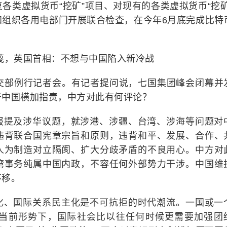
各类虚拟货币“挖矿”项目、对现有的各类虚拟货币“挖矿
知组织各用电部门开展联合检查，在今年6月底完成比特
蔑，英国首相：不想与中国陷入新冷战
外交部例行记者会。有记者提问说，七国集团峰会闭幕并
于中国横加指责，中方对此有何评论？
报提及涉华议题，就涉港、涉疆、台湾、涉海等问题对
违背联合国宪章宗旨和原则，违背和平、发展、合作、
人为制造对立隔阂、扩大分歧矛盾的不良用心。中方对
湾事务纯属中国内政，不容任何外部势力干涉。中国维
不移。
化、国际关系民主化是不可抗拒的时代潮流。一国或一
当前形势下，国际社会比以往任何时候更需要加强团