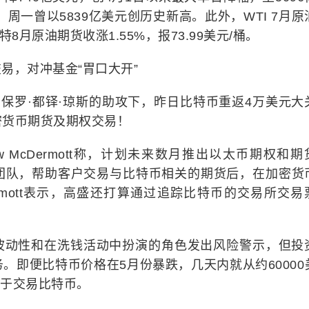
；周一曾以5839亿美元创历史新高。此外，WTI 7月原
伦特8月原油期货收涨1.55%，报73.99美元/桶。
易，对冲基金“胃口大开”
员保罗·都铎·琼斯的助攻下，昨日比特币重返4万美元大
密货币期货及期权交易！
w McDermott称，计划未来数月推出以太币期权和期
团队，帮助客户交易与比特币相关的期货后，在加密货
rmott表示，高盛还打算通过追踪比特币的交易所交易
波动性和在洗钱活动中扮演的角色发出风险警示，但投
。即便比特币价格在5月份暴跌，几天内就从约60000
衷于交易比特币。