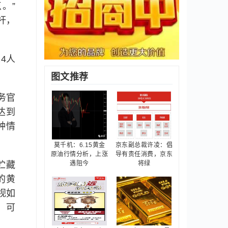
。”
杆，
4人
图文推荐
务官
达到
种情
莫千机：6.15黄金
京东副总裁许凌：倡
原油行情分析，上涨
导有责任消费，京东
贮藏
遇阻今
将绿
的黄
视如
，可