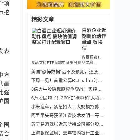
”项
币挖
精彩文章
白酒企业近
期调价动作
盘点 板块
估
发表
内容摘要1、
食品饮料ETF追踪中证细分食品饮料...
美国“恐怖数据”远不及预期，通胀指标
中方
下周一见！首批公募REITs上市时间敲定
共赢
3倍大牛股隐现股权争夺战！实控人因诈
此强
6万股民嗨了！260亿“碳中和”大项目来
护国
小米造车，紧急招人！大规模招募自动驾
阿里平头哥获浙江省技术发明一等奖，实
苏宁易购就张近东所持公司部分股份被冻
个国
上海银保监局：去年辖内银行工业贷款余
结合