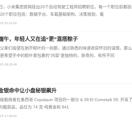
5日，小米集团官网挂出20个自动驾驶工程师招聘职位，每一个职位前都挂着
20个职位包括：数据平台、车载基础架构、决策规划、毫
15 22:22:50
端午，年轻人又在追“更”混搭粽子
父辈们指望在剥开粽叶的一刹那，通过熟悉的味道收获怀旧的温情，那么
更希望手中的粽叶里包裹的“内容”是独特的、新奇的、有所不同
15 19:22:49
金银命中让小盘秘银飙升
勘探者在墨西哥 Copalquin 项目的一部分 & 39;El Cometa& 39; 开采
长的截获品，品位为 74 克 吨黄金和 841
15 17:48:52