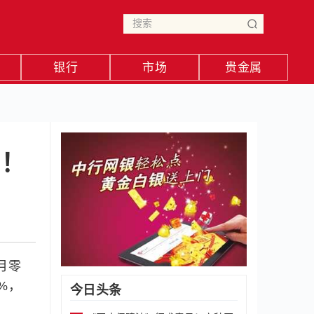
银行
市场
贵金属
”！
月零
%，
今日头条