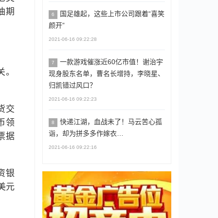
油期
国足雄起，这些上市公司跟着“喜笑
6
颜开”
2021-06-16 09:22:28
一款游戏催涨近60亿市值！谢治宇
7
关。
现身股东名单，曹名长增持，李晓星、
归凯错过风口？
2021-06-16 09:22:23
货交
快递江湖，血战未了！马云苦心孤
币领
8
诣，却为拼多多作嫁衣…
票据
2021-06-16 09:22:16
资银
美元