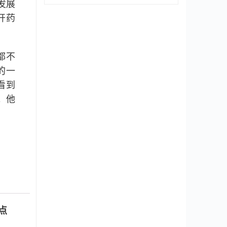
发展
开药
都不
的一
看到
。他
点