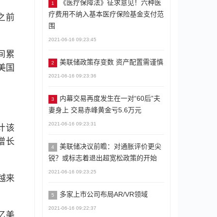
《医疗保障法》征求意见！六种医
1
疗费用不纳入基本医疗保险基金支付范
之前
围
2021-06-16 09:23:45
间累
美联储政策存变数 资产配置需谨慎
2
美国
2021-06-16 09:23:36
内幕交易再度发生在一对“60后”夫
3
妻身上 交易赤峰黄金亏5.6万元
2021-06-16 09:23:31
计该
增长
美联储决议前瞻：对通胀评价更尖
4
锐？或标志着退出超宽松政策的开始
2021-06-16 09:23:25
越来
多家上市公司布局AR/VR领域
5
2021-06-16 09:22:37
亿美