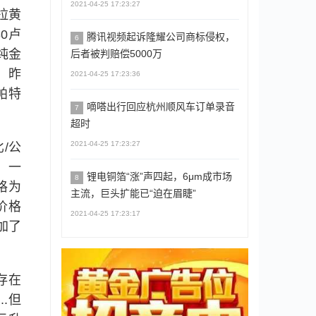
2021-04-25 17:23:27
拉黄
0卢
腾讯视频起诉隆耀公司商标侵权，
6
纯金
后者被判赔偿5000万
。昨
2021-04-25 17:23:36
帕特
嘀嗒出行回应杭州顺风车订单录音
7
超时
2021-04-25 17:23:27
/公
，一
锂电铜箔“涨”声四起，6μm成市场
8
格为
主流，巨头扩能已“迫在眉睫”
价格
2021-04-25 17:23:17
加了
存在
.但