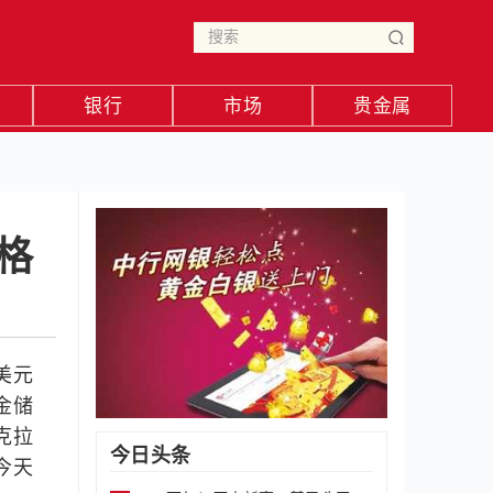
银行
市场
贵金属
格
美元
金储
克拉
今日头条
今天