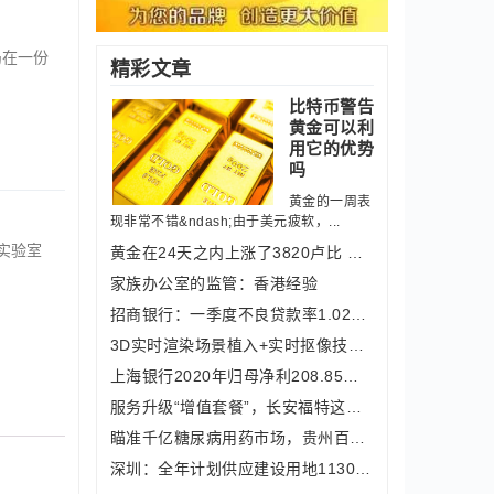
局在一份
精彩文章
比特币警告
黄金可以利
用它的优势
吗
黄金的一周表
现非常不错&ndash;由于美元疲软，...
实验室
黄金在24天之内上涨了3820卢比 这些是
家族办公室的监管：香港经验
招商银行：一季度不良贷款率1.02% 较
3D实时渲染场景植入+实时抠像技术 光
上海银行2020年归母净利208.85亿元 同
服务升级“增值套餐”，长安福特这波操
瞄准千亿糖尿病用药市场，贵州百灵正式
深圳：全年计划供应建设用地1130公顷