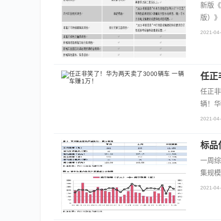
新版《
版）》
2021-04-
任正
任正非
辆！华
2021-04-
标品
一周综
集规模
2021-04-