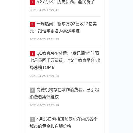
5.27万亿！历史新高，基民嗨了
1
2021-04-25 17:24:41
一周热闻：新东方Q3营收12亿美
2
元；跟谁学更名为高途学院
2021-04-25 17:24:35
Q1教育APP总榜：“腾讯课堂”时隔
3
七月重回千万量级， “安全教育平台”出
局总榜TOP 5
2021-04-25 17:24:28
尚德机构存在欺诈消费者，已引起
4
消费者集体维权
2021-04-25 17:24:19
4月25日包括班加罗尔在内的各个
5
城市的黄金和白银价格