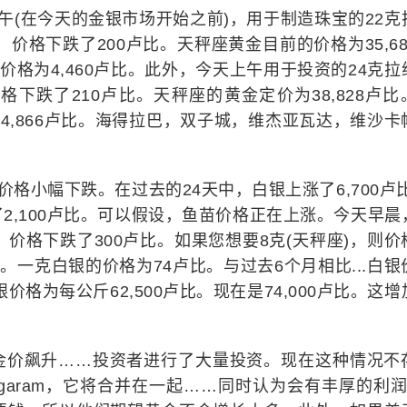
天上午(在今天的金银市场开始之前)，用于制造珠宝的22克
天，价格下跌了200卢比。天秤座黄金目前的价格为35,68
价格为4,460卢比。此外，今天上午用于投资的24克拉
价格下跌了210卢比。天秤座的黄金定价为38,828卢比
4,866卢比。海得拉巴，双子城，维杰亚瓦达，维沙卡
白银价格小幅下跌。在过去的24天中，白银上涨了6,700卢比
,100卢比。可以假设，鱼苗价格正​​在上涨。今天早晨
天，价格下跌了300卢比。如果您想要8克(天秤座)，则价
比。一克白银的价格为74卢比。与过去6个月相比...白银
价格为每公斤62,500卢比。现在是74,000卢比。这增
金价飙升……投资者进行了大量投资。现在这种情况不
aram，它将合并在一起……同时认为会有丰厚的利润.