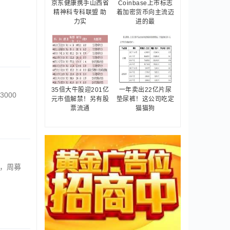
京东健康携手山西省
Coinbase上市标志
精神科专科联盟 助
着加密货币向主流迈
力实
进的最
35倍大牛股迎201亿
一年卖出22亿片尿
000
元市值解禁！另有股
垫尿裤！这公司吃定
票流通
猫猫狗
冷，周募