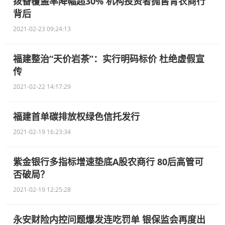
拨备覆盖率降幅超30% 机构投资者抛售青农商行
背后
2021-02-23 09:24:13
福建整治“天价岩茶”：实行明码标价 杜绝虚假宣
传
2021-02-22 14:17:29
福建首单碳排放权绿色信托发行
2021-02-19 16:23:34
紫金银行多指标增速垫底A股农商行 80后高管可
否破局？
2021-02-19 12:25:28
永安财险内控问题爆发连吃罚单 银保监会再度出