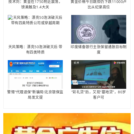
技术刘：黄金在1750附近震荡，
黄金价格今日跳但仍下跌11000卢
镑美触及1.4大关
比从纪录高位
天风策略：漂亮50泡沫破灭后 带
印度储备银行主张保留通胀目标制
有四类特质
度
警惕“代理退保”新骗局!北京银保监
“彩礼贷”后，又现“墓地贷”，80岁
局发文提
客户可