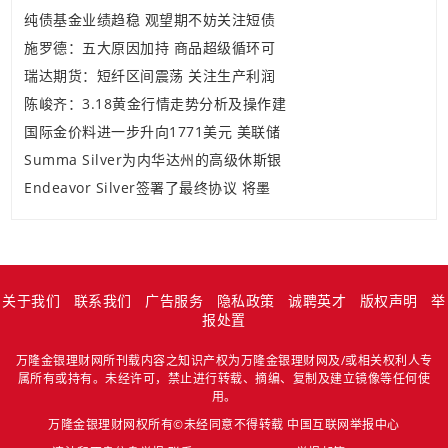
纯债基金业绩趋稳 观望期不妨关注短债
施罗德：五大原因加持 商品超级循环可
瑞达期货：短纤区间震荡 关注生产利润
陈峻齐：3.18黄金行情走势分析及操作建
国际金价料进一步升向1771美元 美联储
Summa Silver为内华达州的高级休斯银
Endeavor Silver签署了最终协议 将墨
关于我们
联系我们
广告服务
隐私政策
诚聘英才
版权声明
举
报处置
万隆金银理财网所刊载内容之知识产权为万隆金银理财网及/或相关权利人专
属所有或持有。未经许可，禁止进行转载、摘编、复制及建立镜像等任何使
用。
万隆金银理财网权所有©未经同意不得转载
中国互联网举报中心