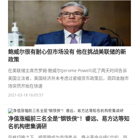
鲍威尔很有耐心但市场没有 他在挑战美联储的新
政策
在美联储主席杰罗姆·鲍威尔(Jerome Powell)花了两天时间告诉
美国立法者，美国经济并未考虑过紧缩货币政策后，周四金融市
场突然开始在快速
2021-03-18 16:05:57
净值涨幅前三名全是“钢铁侠”！睿远、易方达等知
名机构密集调研
风格切换之下，顺周期成为市场焦点。霸占基金业绩C位的，则