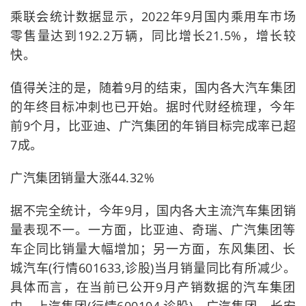
乘联会统计数据显示，2022年9月国内乘用车市场
零售量达到192.2万辆，同比增长21.5%，增长较
快。
值得关注的是，随着9月的结束，国内各大汽车集团
的年终目标冲刺也已开始。据时代财经梳理，今年
前9个月，比亚迪、广汽集团的年销目标完成率已超
7成。
广汽集团销量大涨44.32%
据不完全统计，今年9月，国内各大主流汽车集团销
量表现不一。一方面，比亚迪、奇瑞、广汽集团等
车企同比销量大幅增加；另一方面，东风集团、长
城汽车(行情601633,诊股)当月销量同比有所减少。
具体而言，在当前已公开9月产销数据的汽车集团