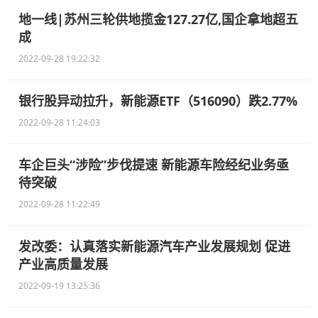
地一线|苏州三轮供地揽金127.27亿,国企拿地超五
成
2022-09-28 19:22:32
银行股异动拉升，新能源ETF（516090）跌2.77%
2022-09-28 11:24:03
车企巨头“涉险”步伐提速 新能源车险经纪业务亟
待突破
2022-09-28 11:22:49
发改委：认真落实新能源汽车产业发展规划 促进
产业高质量发展
2022-09-19 13:25:36