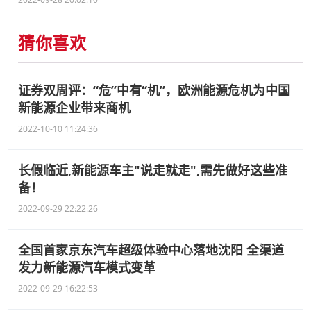
猜你喜欢
证券双周评：“危”中有“机”，欧洲能源危机为中国
新能源企业带来商机
2022-10-10 11:24:36
长假临近,新能源车主"说走就走",需先做好这些准
备！
2022-09-29 22:22:26
全国首家京东汽车超级体验中心落地沈阳 全渠道
发力新能源汽车模式变革
2022-09-29 16:22:53