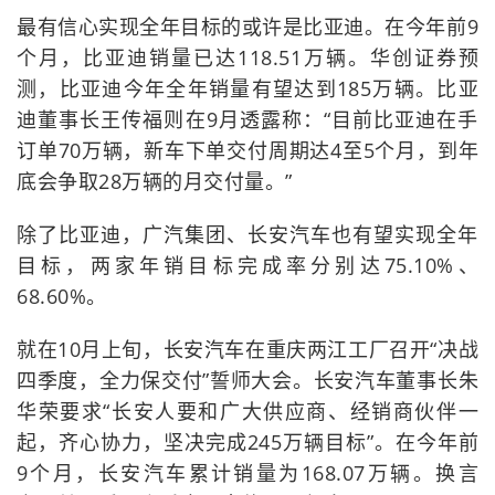
最有信心实现全年目标的或许是比亚迪。在今年前9
个月，比亚迪销量已达118.51万辆。华创证券预
测，比亚迪今年全年销量有望达到185万辆。比亚
迪董事长王传福则在9月透露称：“目前比亚迪在手
订单70万辆，新车下单交付周期达4至5个月，到年
底会争取28万辆的月交付量。”
除了比亚迪，广汽集团、长安汽车也有望实现全年
目标，两家年销目标完成率分别达75.10%、
68.60%。
就在10月上旬，长安汽车在重庆两江工厂召开“决战
四季度，全力保交付”誓师大会。长安汽车董事长朱
华荣要求“长安人要和广大供应商、经销商伙伴一
起，齐心协力，坚决完成245万辆目标”。在今年前
9个月，长安汽车累计销量为168.07万辆。换言