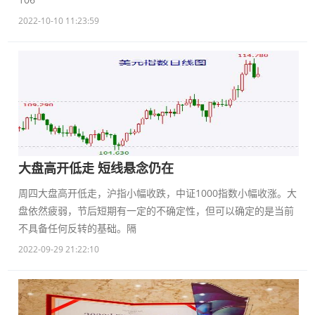
2022-10-10 11:23:59
大盘高开低走 短线悬念仍在
周四大盘高开低走，沪指小幅收跌，中证1000指数小幅收涨。大
盘依然疲弱，节后短期有一定的不确定性，但可以确定的是当前
不具备任何反转的基础。隔
2022-09-29 21:22:10