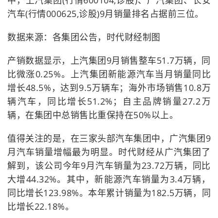
中，上汽集团(行情600104,诊股)、广汽集团、长安
汽车(行情000625,诊股)9月销量排名占据前三位。
数据来源：各集团公告，时代财经制图
产销数据显示，上汽集团9月销售整车51.7万辆，同
比微涨0.25%。上汽集团新能源汽车当月销量同比
增长48.5%，达到9.5万辆车；海外市场销售10.8万
辆汽车，同比增长51.2%；自主品牌销量27.2万
辆，在集团中总销售比重保持在50%以上。
值得关注的是，在三家头部汽车集团中，广汽集团9
月汽车销量增幅最为明显。时代财经从广汽集团了
解到，该公司今年9月汽车销量为23.72万辆，同比
大增44.32%。其中，新能源汽车销量为3.4万辆，
同比增长123.98%。本年累计销量为182.5万辆，同
比增长22.18%。