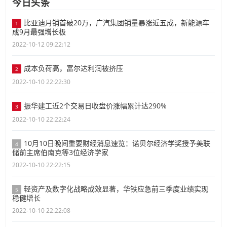
今日头条
比亚迪月销首破20万，广汽集团销量暴涨近五成，新能源车
1
成9月最强增长极
2022-10-12 09:22:12
成本负荷高，富尔达利润被挤压
2
2022-10-10 22:22:30
振华建工近2个交易日收盘价涨幅累计达290%
3
2022-10-10 22:22:24
10月10日晚间重要财经消息速览：诺贝尔经济学奖授予美联
4
储前主席伯南克等3位经济学家
2022-10-10 22:22:15
轻资产及数字化战略成效显著，华铁应急前三季度业绩实现
5
稳健增长
2022-10-10 22:22:08