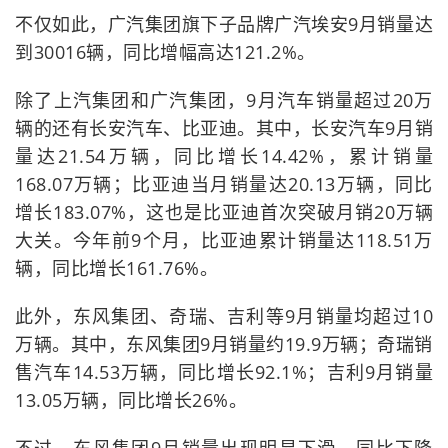
不仅如此，广汽集团旗下子品牌广汽埃安9月销量达
到30016辆，同比增幅高达121.2%。
除了上汽集团和广汽集团，9月汽车销量超过20万
辆的还有长安汽车、比亚迪。其中，长安汽车9月销
量达21.54万辆，同比增长14.42%，累计销量
168.07万辆；比亚迪当月销量达20.13万辆，同比
增长183.07%，这也是比亚迪首次突破月销20万辆
大关。今年前9个月，比亚迪累计销量达118.51万
辆，同比增长161.76%。
此外，东风集团、奇瑞、吉利等9月销量均超过10
万辆。其中，东风集团9月销量约19.9万辆；奇瑞销
售汽车14.53万辆，同比增长92.1%；吉利9月销量
13.05万辆，同比增长26%。