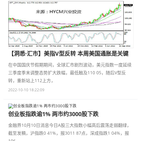
【洞悉·汇市】美指V型反转 本周美国通胀是关键
在中国国庆节假期期间，全球汇市剧烈波动，美元指数一度延续
三季度季末调整态势扩大跌幅，最低触及110 05，随后V型反
转，重新站上112上方，
2022-10-10 18:22:09
创业板指跌逾1% 两市约3000股下跌
金融界10月10日消息今日A股三大指数小幅高后震荡走弱翻绿，
截至发稿，沪指跌0 41%，报3011 87点，深成指跌1 04%，报
106