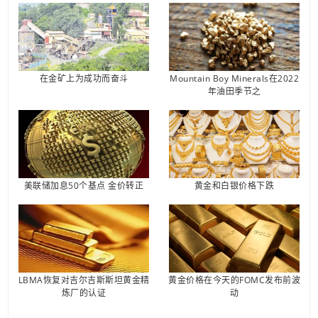
在金矿上为成功而奋斗
Mountain Boy Minerals在2022
年油田季节之
美联储加息50个基点 金价转正
黄金和白银价格下跌
LBMA恢复对吉尔吉斯斯坦黄金精
黄金价格在今天的FOMC发布前波
炼厂的认证
动