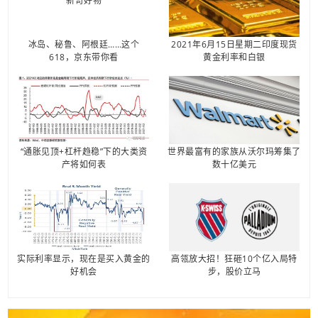
冰岛、秘鲁、阿根廷……这个
2021年6月15日星期二印度现货
618，京东带你看
黄金利率和白银
“通胀见顶+杠杆趋稳”下的大类资
世界最富有的家族从沃尔玛筹集了
产将如何表
数十亿美元
实际利率显示，现在是买入黄金的
高瓴放大招！狂砸10个亿入局特
好机会
步，股价立马