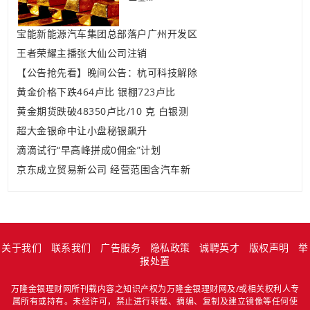
宝能新能源汽车集团总部落户广州开发区
王者荣耀主播张大仙公司注销
【公告抢先看】晚间公告：杭可科技解除
黄金价格下跌464卢比 银棚723卢比
黄金期货跌破48350卢比/10 克 白银测
超大金银命中让小盘秘银飙升
滴滴试行“早高峰拼成0佣金”计划
京东成立贸易新公司 经营范围含汽车新
关于我们
联系我们
广告服务
隐私政策
诚聘英才
版权声明
举
报处置
万隆金银理财网所刊载内容之知识产权为万隆金银理财网及/或相关权利人专
属所有或持有。未经许可，禁止进行转载、摘编、复制及建立镜像等任何使