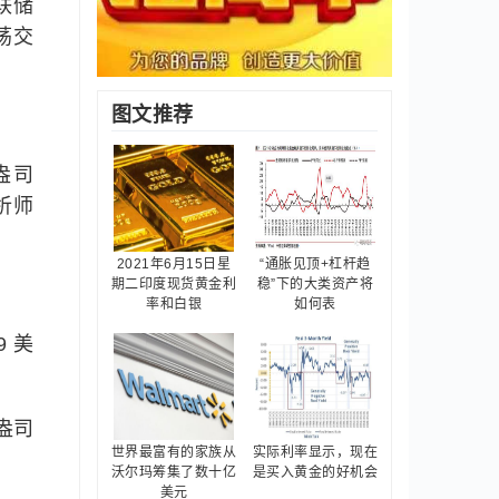
联储
荡交
图文推荐
盎司
分析师
2021年6月15日星
“通胀见顶+杠杆趋
期二印度现货黄金利
稳”下的大类资产将
率和白银
如何表
9 美
每盎司
世界最富有的家族从
实际利率显示，现在
沃尔玛筹集了数十亿
是买入黄金的好机会
美元