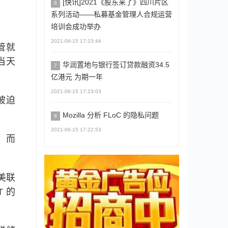
[快讯]2021《股东来了》四川片区
6
系列活动――私募基金管理人合规运营
培训会成功举办
2021-06-15 17:23:44
管就
当天
华润置地与银行签订贷款融资34.5
7
亿港元 为期一年
2021-06-15 17:23:03
被迫
Mozilla 分析 FLoC 的隐私问题
8
2021-06-15 17:22:53
，而
对美联
 的