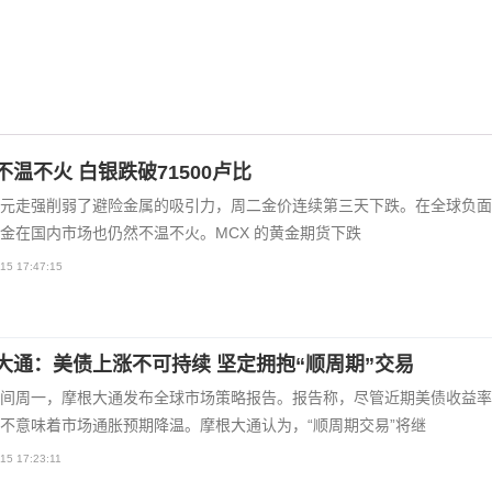
不温不火 白银跌破71500卢比
元走强削弱了避险金属的吸引力，周二金价连续第三天下跌。在全球负面
金在国内市场也仍然不温不火。MCX 的黄金期货下跌
15 17:47:15
大通：美债上涨不可持续 坚定拥抱“顺周期”交易
间周一，摩根大通发布全球市场策略报告。报告称，尽管近期美债收益率
不意味着市场通胀预期降温。摩根大通认为，“顺周期交易”将继
15 17:23:11