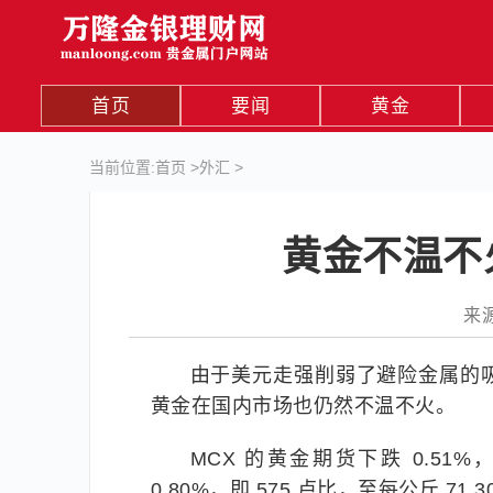
首页
要闻
黄金
当前位置:
首页
>
外汇
>
黄金不温不火
来源
由于美元走强削弱了避险金属的
黄金在国内市场也仍然不温不火。
MCX 的黄金期货下跌 0.51%，
0.80%，即 575 卢比，至每公斤 71,3