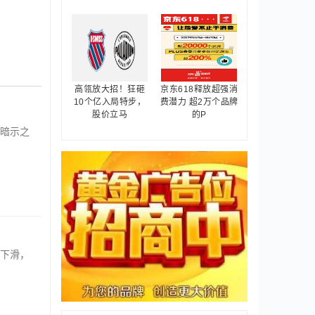
高瓴放大招！狂砸
京东618释放超强消
10个亿入局特步，
费潜力 超2万个品牌
股价立马
的P
暗示之
下滑，