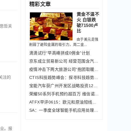
精彩文章
黄金不温不
火 白银跌
破71500卢
思哲关
比
由于美元走强
削弱了避险金属的吸引力，周二金...
滴滴试行“早高峰拼成0佣金”计划
京东成立贸易新公司 经营范围含汽车新
疫情冲击下两大旅游公司“抱团取暖”，
为关注的
CTIS科技趋势峰会：探寻科技趋势，创造
宝能汽车获广州开发区战略投资120亿元
荣耀50系列手机预约超百万 维信诺斩获
ATFX早评0615：欧元和原油短线上涨，黄
SA：一季度全球智能手机应用处理器市场
业。报