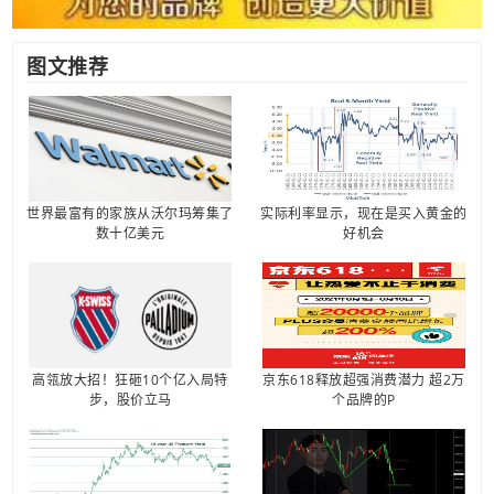
图文推荐
世界最富有的家族从沃尔玛筹集了
实际利率显示，现在是买入黄金的
数十亿美元
好机会
高瓴放大招！狂砸10个亿入局特
京东618释放超强消费潜力 超2万
步，股价立马
个品牌的P