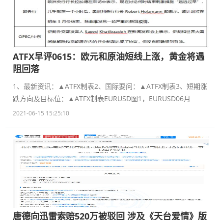
ATFX早评0615：欧元和原油短线上涨，黄金将遇
阻回落
1、最新资讯：▲ATFX制表2、国际要问：▲ATFX制表3、短期涨
跌方向及目标位：▲ATFX制表EURUSD图1，EURUSD06月
2021-06-15 15:25:10
唐德向迅雷索赔520万被驳回 涉及《天台爱情》版