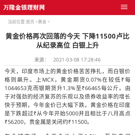
Toggl
naviga
当前位置:
首页
>
黄金
>
黄金价格再次回落的今天 下降11500卢比
从纪录高位 白银上升
来源： 2021-03-08 17:28:46
今天，印度市场上的黄金价格苦苦挣扎，而白银价
格则飙升。上MCX，黄金期货0.07%在较低₹每
1044653克而银期货升1.3%至₹66465每公斤。由
于对强劲的经济复苏的乐观以及债券收益率的增长
快于预期，今年金价已大幅下跌。黄金价格在印度
是下跌超过₹从今年开始5000并且相比于八月高点
₹56200，贵金属是关闭约₹11500。