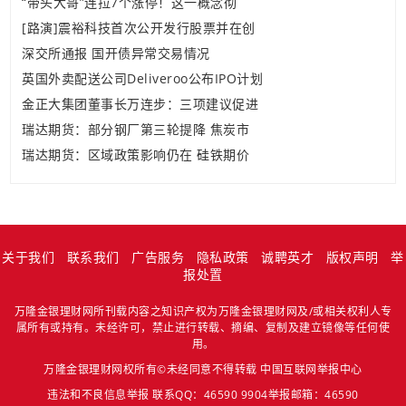
“带头大哥”连拉7个涨停！这一概念彻
[路演]震裕科技首次公开发行股票并在创
深交所通报 国开债异常交易情况
英国外卖配送公司Deliveroo公布IPO计划
金正大集团董事长万连步：三项建议促进
瑞达期货：部分钢厂第三轮提降 焦炭市
瑞达期货：区域政策影响仍在 硅铁期价
关于我们
联系我们
广告服务
隐私政策
诚聘英才
版权声明
举
报处置
万隆金银理财网所刊载内容之知识产权为万隆金银理财网及/或相关权利人专
属所有或持有。未经许可，禁止进行转载、摘编、复制及建立镜像等任何使
用。
万隆金银理财网权所有©未经同意不得转载
中国互联网举报中心
违法和不良信息举报 联系QQ：46590 9904举报邮箱：46590