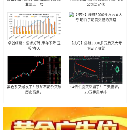
业蒙上一层
公司法定代
卓创红期：需求好转 库存下降 豆
【技巧】爆赚3000多万后又大亏
粕“春天
明白了期货
黑色系又爆发了！铁矿石期价突破
14倍牛股突然崩了！三天腰斩，
历史高点，
23万手卖单排