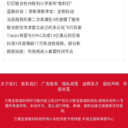
钉钉联合杭州胜利小学发布“胜利钉”
蓝鲸对话 | 劳斯莱斯李龙：定制拉动
当前局势的第二次浪潮在3月放慢了服务
联合航空寻求建立自己的多元化飞行员渠
Topps有望与SPAC达成13亿美元的交易
抖音3月清理超17万条违规视频，部分影
趋势巡航：市场将进入暴雷时间节点
关于我们
联系我们
广告服务
隐私政策
诚聘英才
版权声明
举
报处置
万隆金银理财网所刊载内容之知识产权为万隆金银理财网及/或相关权利人专
属所有或持有。未经许可，禁止进行转载、摘编、复制及建立镜像等任何使
用。
万隆金银理财网权所有©未经同意不得转载
中国互联网举报中心