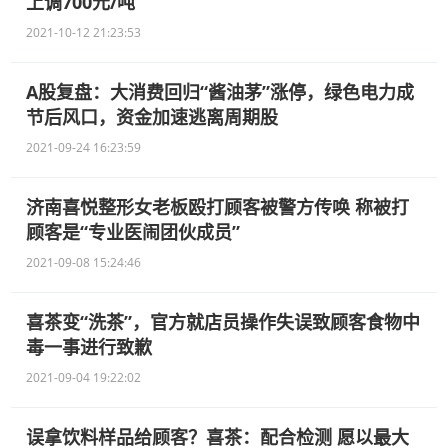
上调700元/吨
2021-10-12 21:23:53
A股复盘：大消费回归“酱油茅”涨停，绿色电力成
节后风口，资金加速逃离周期股
2021-09-24 16:23:59
济南喜悦整形女老板殴打顾客被警方传唤 称被打
顾客是“专业医闹团伙成员”
2021-09-08 15:24:46
喜茶变“洗茶”，官方就店员操作失误致顾客食物中
毒一事进行致歉
2021-09-04 19:22:02
误拿饮料样品给顾客？喜茶：配合检测 愿以最大