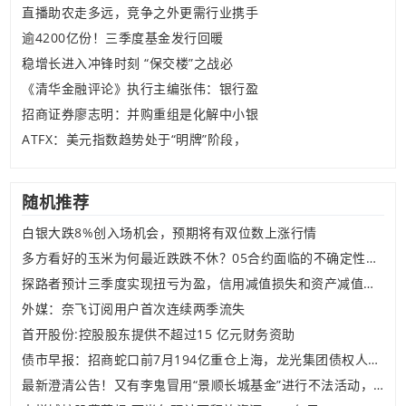
直播助农走多远，竞争之外更需行业携手
逾4200亿份！三季度基金发行回暖
稳增长进入冲锋时刻 “保交楼”之战必
《清华金融评论》执行主编张伟：银行盈
招商证券廖志明：并购重组是化解中小银
ATFX：美元指数趋势处于“明牌”阶段，
随机推荐
白银大跌8%创入场机会，预期将有双位数上涨行情
多方看好的玉米为何最近跌跌不休？05合约面临的不确定性在哪儿？
探路者预计三季度实现扭亏为盈，信用减值损失和资产减值损失较去年同期大幅减少
外媒：奈飞订阅用户首次连续两季流失
首开股份:控股股东提供不超过15 亿元财务资助
债市早报：招商蛇口前7月194亿重仓上海，龙光集团债权人寻求开展实质性谈判
最新澄清公告！又有李鬼冒用“景顺长城基金”进行不法活动，切勿上当