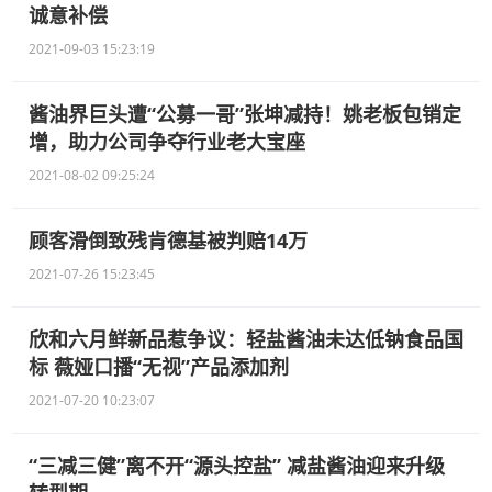
诚意补偿
2021-09-03 15:23:19
酱油界巨头遭“公募一哥”张坤减持！姚老板包销定
增，助力公司争夺行业老大宝座
2021-08-02 09:25:24
顾客滑倒致残肯德基被判赔14万
2021-07-26 15:23:45
欣和六月鲜新品惹争议：轻盐酱油未达低钠食品国
标 薇娅口播“无视”产品添加剂
2021-07-20 10:23:07
“三减三健”离不开“源头控盐” 减盐酱油迎来升级