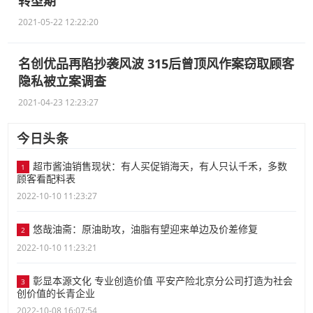
转型期
2021-05-22 12:22:20
名创优品再陷抄袭风波 315后曾顶风作案窃取顾客
隐私被立案调查
2021-04-23 12:23:27
今日头条
超市酱油销售现状：有人买促销海天，有人只认千禾，多数
1
顾客看配料表
2022-10-10 11:23:27
悠哉油斋：原油助攻，油脂有望迎来单边及价差修复
2
2022-10-10 11:23:21
彰显本源文化 专业创造价值 平安产险北京分公司打造为社会
3
创价值的长青企业
2022-10-08 16:07:54