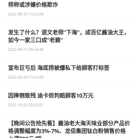
师称或涉嫌价格欺诈
2022-08-29 15:22:04
发生了什么？语文老师“下海”，成百亿酱油大王，
如今一家三口成“老赖”
2022-04-11 09:24:48
宣布巨亏后 海底捞被爆私下给顾客打标签
2022-02-24 13:22:09
因摔倒致残 迪卡侬判赔顾客10万元
2021-10-26 20:23:07
【晚间公告抢先看】酱油老大海天味业部分产品价
格调整幅度为3%-7%、龙佰集团钛白粉销售价格