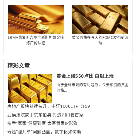
LBMA恢复对吉尔吉斯斯坦黄金精
黄金价格在今天的FOMC发布前波
炼厂的认证
动
精彩文章
黄金上涨550卢比 白银上涨
由于全球市场的有利趋势，今天印度的黄金
价格...
房地产板块持续拉升，中证1000ETF（159
武侯法院携手京东拍卖 打造四川省首家
携手“家家”健康到家 太医管家IP形象
寿险“孤儿单”问题凸显，数字化如何助