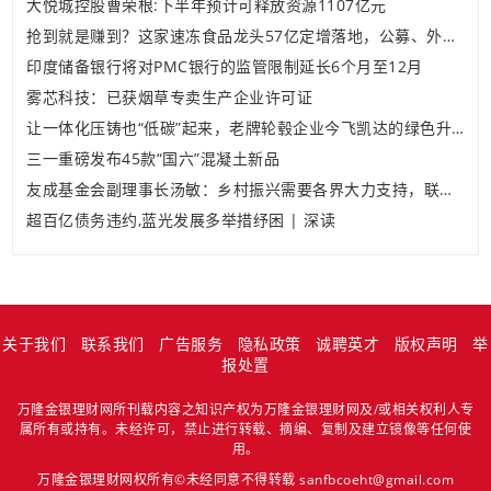
大悦城控股曹荣根:下半年预计可释放资源1107亿元
抢到就是赚到？这家速冻食品龙头57亿定增落地，公募、外资巷战式抢筹，什么信号？
印度储备银行将对PMC银行的监管限制延长6个月至12月
雾芯科技：已获烟草专卖生产企业许可证
让一体化压铸也“低碳”起来，老牌轮毂企业今飞凯达的绿色升级之路
三一重磅发布45款“国六”混凝土新品
友成基金会副理事长汤敏：乡村振兴需要各界大力支持，联合起来一同推动
超百亿债务违约,蓝光发展多举措纾困 | 深读
关于我们
联系我们
广告服务
隐私政策
诚聘英才
版权声明
举
报处置
万隆金银理财网所刊载内容之知识产权为万隆金银理财网及/或相关权利人专
属所有或持有。未经许可，禁止进行转载、摘编、复制及建立镜像等任何使
用。
万隆金银理财网权所有©未经同意不得转载 sanfbcoeht@gmail.com