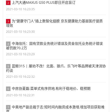
上汽大通MAXUS G50 PLUS即日开启盲订
2
2021-03-10 16:23:35
为“健康守门人”插上数智化翅膀 京东健康助力基层医疗提质
3
增效
2021-03-10 16:23:30
中海信托：固有贷款业务统计错误及资金信托业务统计错误
4
被罚款70.2万
2021-03-10 16:23:29
蓝鲸315 | 屡劝不改！北面、狼爪、乐飞叶等品牌被天津消协
5
约谈
2021-03-10 16:22:32
中房协夏磊:菜单式有序供地,有利于稳地价、稳预期
6
2021-03-10 16:22:31
中奥地产副总裁于志:短时间内融资成本激增,增加项目获取难
7
度