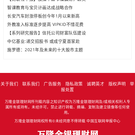
智课教育与宝贝计画达成战略合作
长安汽车封涨停板创今年1月以来新高
外教准入标准逐步提高 VIPKID不惜花费
【系列研究报告】信托公司财富队伍建设
中亿基业:递交招股书 或成宁夏首家赴
施罗德：2021年及未来的十大股市主题
关于我们
联系我们
广告服务
隐私政策
诚聘英才
版权声明
举
报处置
万隆金银理财网所刊载内容之知识产权为万隆金银理财网及/或相关权利人专
属所有或持有。未经许可，禁止进行转载、摘编、复制及建立镜像等任何使
用。
万隆金银理财网权所有©未经同意不得转载
中国互联网举报中心