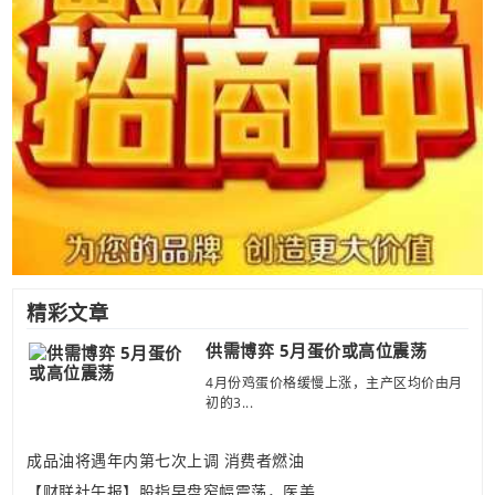
精彩文章
供需博弈 5月蛋价或高位震荡
4月份鸡蛋价格缓慢上涨，主产区均价由月
初的3...
成品油将遇年内第七次上调 消费者燃油
【财联社午报】股指早盘窄幅震荡，医美