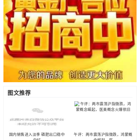
图文推荐
国内销售进入淡季 磷肥出口稳中
午评：两市震荡沪指微跌，鸿蒙概