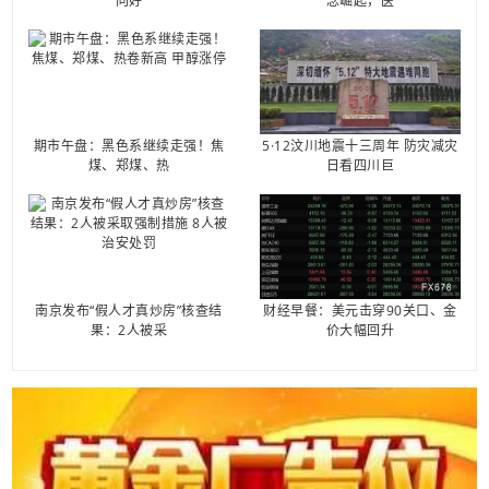
向好
念崛起，医
期市午盘：黑色系继续走强！焦
5·12汶川地震十三周年 防灾减灾
煤、郑煤、热
日看四川巨
南京发布“假人才真炒房”核查结
财经早餐：美元击穿90关口、金
果：2人被采
价大幅回升