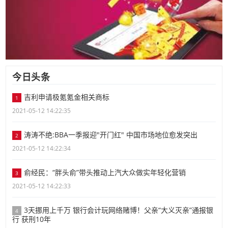
今日头条
吉利申请极氪氪金相关商标
1
2021-05-12 14:22:35
涛涛不绝:BBA一季报迎"开门红" 中国市场地位愈发突出
2
2021-05-12 14:22:34
俞经民：“胖头俞”带头推动上汽大众做实年轻化营销
3
2021-05-12 14:22:33
3天挪用上千万 银行会计玩网络赌博！父亲“大义灭亲”通报银
4
行 获刑10年