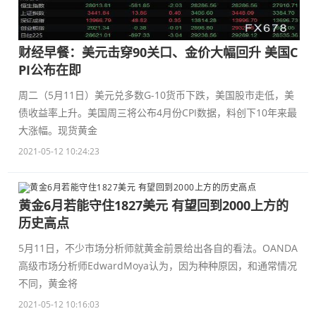
财经早餐：美元击穿90关口、金价大幅回升 美国C
PI公布在即
周二（5月11日）美元兑多数G-10货币下跌，美国股市走低，美
债收益率上升。美国周三将公布4月份CPI数据，料创下10年来最
大涨幅。现货黄金
2021-05-12 10:24:23
黄金6月若能守住1827美元 有望回到2000上方的
历史高点
5月11日，不少市场分析师就黄金前景给出各自的看法。OANDA
高级市场分析师EdwardMoya认为，因为种种原因，和通常情况
不同，黄金将
2021-05-12 10:16:03