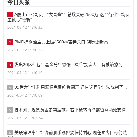
今日头条
A股上市公司员工“大普查”：总数突破2600万 这个行业平均员
1
工数竟“腰斩”
2021-05-12 11:16:32
BMD棕榈油主力上破4500林吉特关口 创历史新高
2
2021-05-12 11:16:26
发出20亿红包！基金分红慷慨 “90后”投资人：有被治愈到
3
2021-05-12 11:16:16
95后大学生利用漏洞免费吃肯德基 还告诉同学！法院判了...
4
2021-05-12 11:16:09
技术刘：现货黄金走势疲软，若下破转折点需留意两处支撑
5
2021-05-12 11:02:34
美联储理事：经济前景乐观但要保持耐心 现在距离目标仍然
6