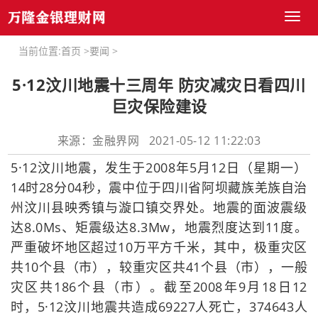
Toggl
naviga
当前位置:
首页
>
要闻
>
5·12汶川地震十三周年 防灾减灾日看四川
巨灾保险建设
来源：金融界网 2021-05-12 11:22:03
5·12汶川地震，发生于2008年5月12日（星期一）
14时28分04秒，震中位于四川省阿坝藏族羌族自治
州汶川县映秀镇与漩口镇交界处。地震的面波震级
达8.0Ms、矩震级达8.3Mw，地震烈度达到11度。
严重破坏地区超过10万平方千米，其中，极重灾区
共10个县（市），较重灾区共41个县（市），一般
灾区共186个县（市）。截至2008年9月18日12
时，5·12汶川地震共造成69227人死亡，374643人