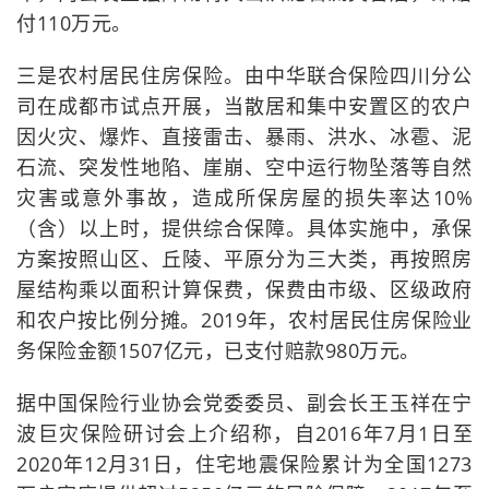
付110万元。
三是农村居民住房保险。由中华联合保险四川分公
司在成都市试点开展，当散居和集中安置区的农户
因火灾、爆炸、直接雷击、暴雨、洪水、冰雹、泥
石流、突发性地陷、崖崩、空中运行物坠落等自然
灾害或意外事故，造成所保房屋的损失率达10%
（含）以上时，提供综合保障。具体实施中，承保
方案按照山区、丘陵、平原分为三大类，再按照房
屋结构乘以面积计算保费，保费由市级、区级政府
和农户按比例分摊。2019年，农村居民住房保险业
务保险金额1507亿元，已支付赔款980万元。
据中国保险行业协会党委委员、副会长王玉祥在宁
波巨灾保险研讨会上介绍称，自2016年7月1日至
2020年12月31日，住宅地震保险累计为全国1273