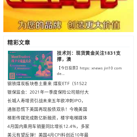
精彩文章
技术刘：现货黄金关注1831支
撑，澳
【今日投票】https: xnews jin10 com
de...
钢铁煤炭板块卷土重来 煤炭ETF（51522
银保监会：2021年一季度保险公司赔付大
长城人寿增资引战未来五年欲冲刺IPO，
通胀恐慌下美国再现股债双杀！今晚美国
梯影传媒完成数亿新融资，楼宇电梯媒体
4月国内乘用车销量同比增长12.4%，多家
美元有望反弹！美国4月CPI料创近10年最