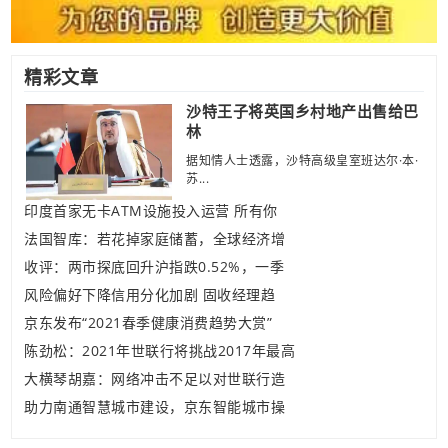
精彩文章
沙特王子将英国乡村地产出售给巴
林
据知情人士透露，沙特高级皇室班达尔·本·
苏...
印度首家无卡ATM设施投入运营 所有你
法国智库：若花掉家庭储蓄，全球经济增
收评：两市探底回升沪指跌0.52%，一季
风险偏好下降信用分化加剧 固收经理趋
京东发布“2021春季健康消费趋势大赏”
陈劲松：2021年世联行将挑战2017年最高
大横琴胡嘉：网络冲击不足以对世联行造
助力南通智慧城市建设，京东智能城市操