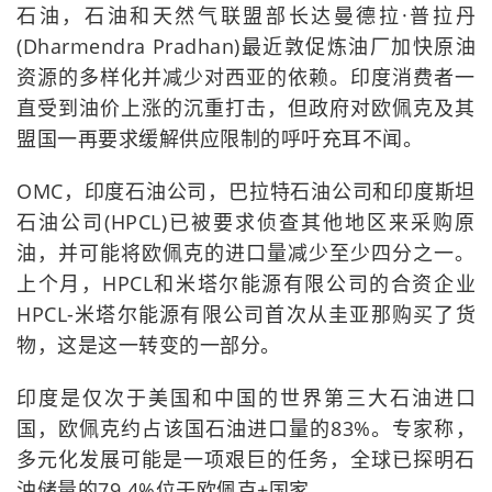
石油，石油和天然气联盟部长达曼德拉·普拉丹
(Dharmendra Pradhan)最近敦促炼油厂加快原油
资源的多样化并减少对西亚的依赖。印度消费者一
直受到油价上涨的沉重打击，但政府对欧佩克及其
盟国一再要求缓解供应限制的呼吁充耳不闻。
OMC，印度石油公司，巴拉特石油公司和印度斯坦
石油公司(HPCL)已被要求侦查其他地区来采购原
油，并可能将欧佩克的进口量减少至少四分之一。
上个月，HPCL和米塔尔能源有限公司的合资企业
HPCL-米塔尔能源有限公司首次从圭亚那购买了货
物，这是这一转变的一部分。
印度是仅次于美国和中国的世界第三大石油进口
国，欧佩克约占该国石油进口量的83%。专家称，
多元化发展可能是一项艰巨的任务，全球已探明石
油储量的79.4%位于欧佩克+国家。