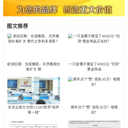
图文推荐
卓创红期：合成橡胶、天然橡胶价
一只金镯子便宜了4000元 “扫货”
差扩大 替
黄金饰品
京东云助力大同12345筑牢“民声
顺手点个“赞” 损失30万！啥情
第一线”
况？