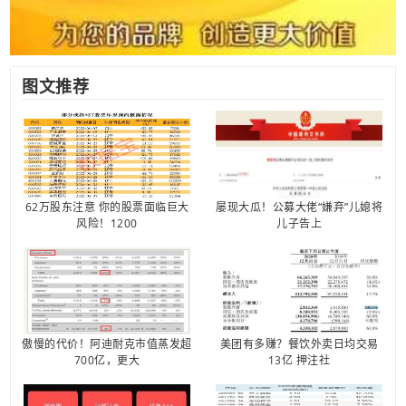
图文推荐
62万股东注意 你的股票面临巨大
屡现大瓜！公募大佬“嫌弃”儿媳将
风险！1200
儿子告上
傲慢的代价！阿迪耐克市值蒸发超
美团有多赚？餐饮外卖日均交易
700亿，更大
13亿 押注社