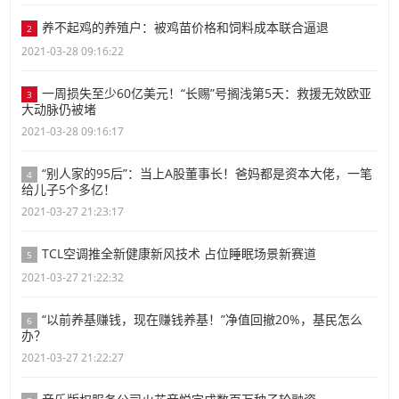
养不起鸡的养殖户：被鸡苗价格和饲料成本联合逼退
2
2021-03-28 09:16:22
一周损失至少60亿美元！“长赐”号搁浅第5天：救援无效欧亚
3
大动脉仍被堵
2021-03-28 09:16:17
“别人家的95后”：当上A股董事长！爸妈都是资本大佬，一笔
4
给儿子5个多亿！
2021-03-27 21:23:17
TCL空调推全新健康新风技术 占位睡眠场景新赛道
5
2021-03-27 21:22:32
“以前养基赚钱，现在赚钱养基！”净值回撤20%，基民怎么
6
办？
2021-03-27 21:22:27