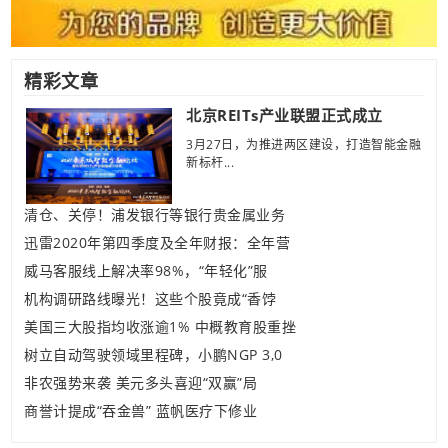
精彩文章
北京REITs产业联盟正式成立
3月27日，为推进两区建设，打造智能金融
新标杆...
清仓、关停！浦发银行等银行贵金属业务
迅雷2020年第四季度及全年财报：全年营
威马客服线上解决率98%，“年轻化”服
机构调研路线曝光！这些个股竟成“香饽
美国三大股指均收涨逾1% 中概教育股重挫
树立自动驾驶领域里程碑，小鹏NGP 3,0
非农强势来袭 美元多头喜迎“双赢”局
商誉计提成“吞金兽” 蓝帆医疗下修业