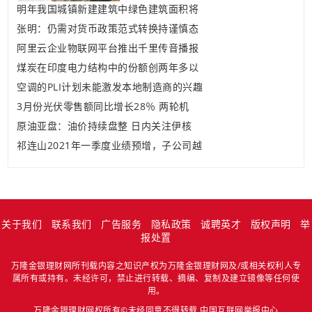
明年我国城镇新建建筑中绿色建筑面积将
张明：仍需对货币政策范式转换持谨慎态
阿里云企业物联网平台推出千里传音播报
煤炭在印度电力结构中的份额创两年多以
空调的PLI计划未能激发本地制造商的兴趣
3月份光伏零售额同比增长28％ 两轮机
原油亚盘：油价持续盘整 日内关注伊核
祁连山2021年一季度业绩预增，子公司越
关于我们
联系我们
广告服务
隐私政策
诚聘英才
版权声明
举
报处置
万隆金银理财网所刊载内容之知识产权为万隆金银理财网及/或相关权利人专
属所有或持有。未经许可，禁止进行转载、摘编、复制及建立镜像等任何使
用。
万隆金银理财网权所有©未经同意不得转载
中国互联网举报中心