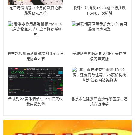
在三月份出现八个月的缺口之后
收评：沪指跌0.92%创业板指跌
股票MFs录得
1.54%，次新股
春季水族用品消量骤增210% 京东
美联储高官暗示扩大QE？美国股
宠物鱼人节
债闻声双涨
传被列入“实体清单”，270亿天线
北京市住建委严查炒作学区房、违
龙头紧急澄
规商改住等