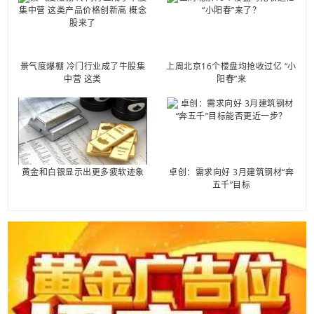
景气度爆棚 冷门行业成了牛股集
上周北京16个楼盘均抢收过亿 “小
中营 这类
阳春”来
黄金和白银显示出更多疲软迹象
卓创：需求向好 3月建筑钢材“奔
五千”目标