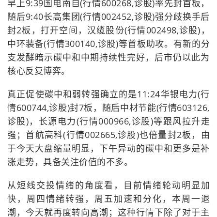
早上9:39国电南自(行情600268,诊股)率先封首板，
随后9:40长高集团(行情002452,诊股)强分歧换手后
封2板，打开空间，汉缆股份(行情002498,诊股)，
中环装备(行情300140,诊股)等首板助攻。有新的分
支发酵暗示碳中和中期持续性完好，后市仍以此为
核心反复博弈。
真正促使碳中和弱转强确立的是11:24华银电力(行
情600744,诊股)封7板，随后中材节能(行情603126,
诊股)，长源电力(行情000966,诊股)等跟风拉升走
强；首航高科(行情002665,诊股)也倍量封2板，由
于今天大盘缩量明显，下午异动的碳中和更多是补
涨走势，具备关注价值的不多。
从短线交投情绪的角度看，目前情绪轮动明显加
快，周四情绪转强，周五加速和分化，本周一退
潮，今天就再度转向高潮；这种行情下除了对于主