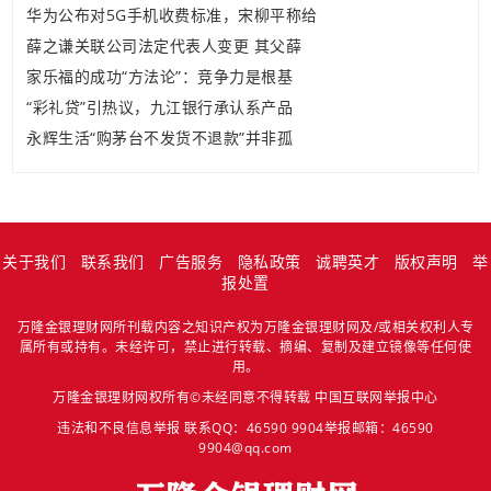
华为公布对5G手机收费标准，宋柳平称给
薛之谦关联公司法定代表人变更 其父薛
家乐福的成功“方法论”：竞争力是根基
“彩礼贷”引热议，九江银行承认系产品
永辉生活“购茅台不发货不退款”并非孤
关于我们
联系我们
广告服务
隐私政策
诚聘英才
版权声明
举
报处置
万隆金银理财网所刊载内容之知识产权为万隆金银理财网及/或相关权利人专
属所有或持有。未经许可，禁止进行转载、摘编、复制及建立镜像等任何使
用。
万隆金银理财网权所有©未经同意不得转载
中国互联网举报中心
违法和不良信息举报 联系QQ：46590 9904举报邮箱：46590
9904@qq.com