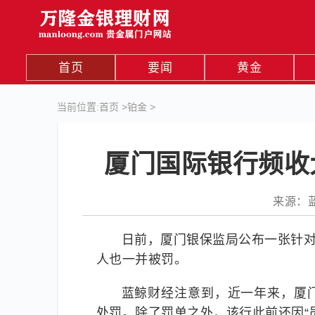
首页
要闻
黄金
当前位置:
首页
>
铂金
>
厦门国际银行频收
来源：蓝鲸
日前，厦门银保监局公布一张针对
人也一并被罚。
蓝鲸财经注意到，近一年来，厦
处罚。除了罚单之外，该行此前还因“