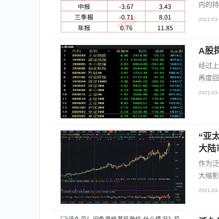
内的持
2021-03-
A股
经过上
再度回
2021-03-
“亚
大陆
作为泛
大缩影
2021-03-