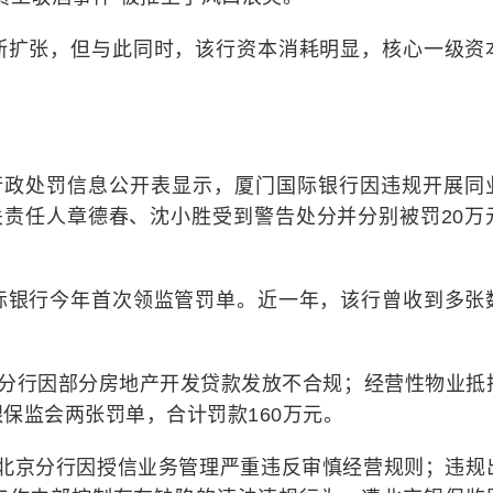
断扩张，但与此同时，该行资本消耗明显，核心一级资
的行政处罚信息公开表显示，厦门国际银行因违规开展同
关责任人章德春、沈小胜受到警告处分并分别被罚20万
际银行今年首次领监管罚单。近一年，该行曾收到多张
门分行因部分房地产开发贷款发放不合规；经营性物业抵
保监会两张罚单，合计罚款160万元。
银行北京分行因授信业务管理严重违反审慎经营规则；违规