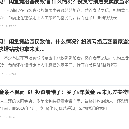
见！闲鱼竟给基民致信 什么情况？投资亏损后变卖家当
，不少基民在市场高涨的氛围中兴致勃勃加仓。然而春节之后，机构重仓
冷，节前还在憧憬走上人生巅峰的基民们，转而在节后陆陆续续表
15 18:17:38
见！闲鱼竟给基民致信，什么情况？投资亏损后变卖家当
求婚钻戒也拿来卖…
，不少基民在市场高涨的氛围中兴致勃勃加仓。然而春节之后，机构重仓
冷，节前还在憧憬走上人生巅峰的基民们，转而在节后陆陆续续表
15 17:22:41
万金条不翼而飞！投资者懵了：买了5年黄金 从未见过实物
京三环的太阳金店，多年来包装投资金条产品、最终违约的始末，逐渐浮
年前，即2016年4月，李飞(化名)偶然得知，公司附近的太阳
15 17:16:48