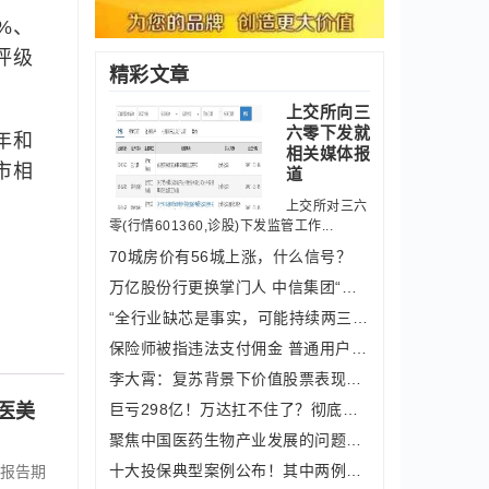
%、
评级
精彩文章
上交所向三
六零下发就
年和
相关媒体报
市相
道
上交所对三六
零(行情601360,诊股)下发监管工作...
70城房价有56城上涨，什么信号？
万亿股份行更换掌门人 中信集团“一把
“全行业缺芯是事实，可能持续两三年”
保险师被指违法支付佣金 普通用户认证
李大霄：复苏背景下价值股票表现机会大
巨亏298亿！万达扛不住了？彻底放弃全
医美
聚焦中国医药生物产业发展的问题和关键
十大投保典型案例公布！其中两例为跨境
报告期