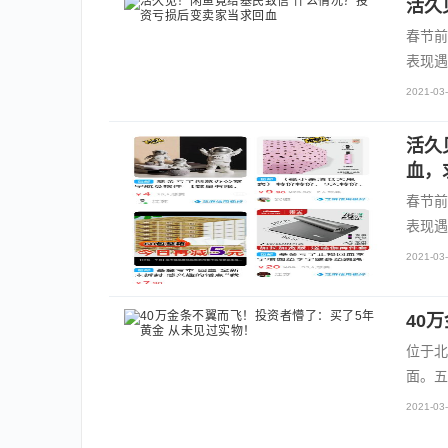
活久
春节前
表现遇
2021-03-
活久
血，
春节前
表现遇
2021-03-
40
位于北
面。五
2021-03-