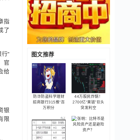
章指
成了
行”
图文推荐
、官
会给
防诈防盗科学理财
44万股民炸锅！
招商银行315推“百
2700亿“果链”巨头
万积分
突发利空
资银
有限