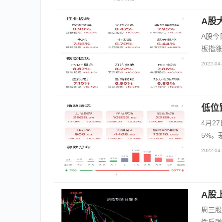
A股
A股今
板指涨
2022-04-
低位
4月2
5%。
2022-04-
A股
周三股