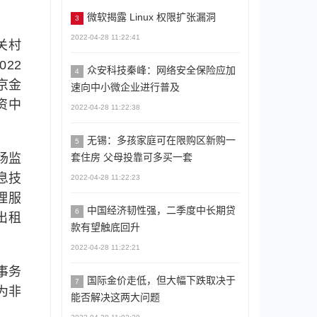
微软揭露 Linux 权限扩张漏洞
3
2022-04-28 11:22:41
关村
22
众安科技秦峰：网络安全保险应加
4
京金
速向中小微企业进行普及
资中
2022-04-28 11:22:38
无锡：多孩家庭可在限购区新购一
5
场监
套住房 父母投靠可多买一套
息技
2022-04-28 11:22:23
理服
中国经济韧性强，二季度中长期贷
6
出租
款有望触底回升
2022-04-28 11:22:21
事务
国际金价走低，但大幅下跌取决于
7
为非
能否解决这两大问题