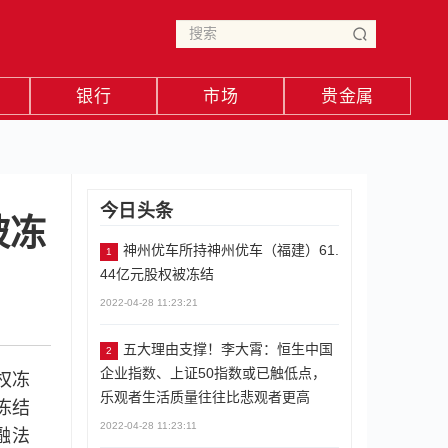
银行
市场
贵金属
今日头条
被冻
神州优车所持神州优车（福建）61.
1
44亿元股权被冻结
2022-04-28 11:23:21
五大理由支撑！李大霄：恒生中国
2
企业指数、上证50指数或已触低点，
权冻
乐观者生活质量往往比悲观者更高
冻结
2022-04-28 11:23:11
金融法