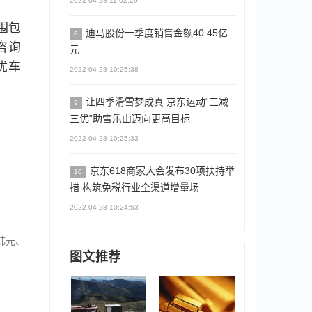
2022-04-28 11:02:29
围包
迪马股份一季度销售金额40.45亿
8
咨询
元
优车
2022-04-28 10:25:38
让四季滑雪梦成真 京东运动“三减
9
三优”助雪乐山迈向更高目标
2022-04-28 10:25:33
京东618商家大会发布30项扶持举
10
措 构筑免税行业全渠道增量场
2022-04-28 10:24:53
韩元、
图文推荐