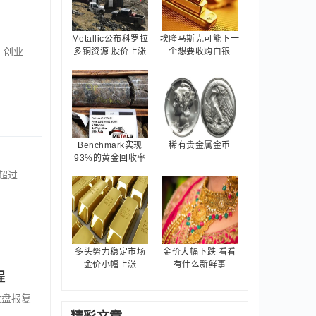
Metallic公布科罗拉
埃隆马斯克可能下一
，创业
多铜资源 股价上涨
个想要收购白银
Benchmark实现
稀有贵金属金币
93%的黄金回收率
超过
多头努力稳定市场
金价大幅下跌 看看
金价小幅上涨
有什么新鲜事
程
大盘报复