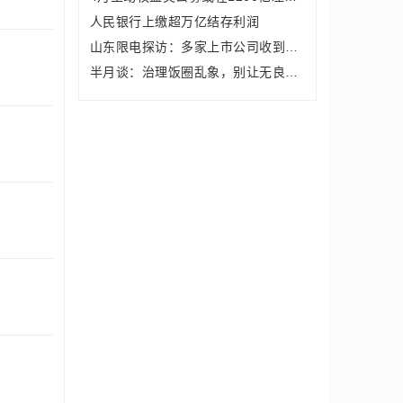
人民银行上缴超万亿结存利润
山东限电探访：多家上市公司收到限电通知，企业多种方式应对
半月谈：治理饭圈乱象，别让无良营销号换马甲继续重操旧业