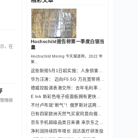
精彩文章
Hochschild报告称第一季度白银当
示，在
量
Hochschild Mining 今天报道称，2022 年
第...
这些新规5月1日起实施：人身损害赔偿城
华为汪涛： 迈向F5.5G 万兆宽带将无
德威控股递表港交所：去年毛利率大幅增
存
E Ink 新彩色电子纸面板拥有更快的刷
尽管隔夜
不付卢布就“断气”！俄罗斯对这两个国
已有四家欧洲天然气买家同意向俄罗斯支
京东手机超级品类日来袭 来京东之家享
净利润持续四年增长 润达医疗研发投