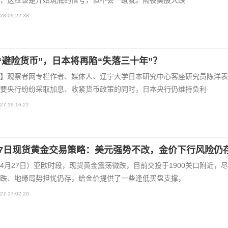
，这应该是开始筑底的信号，但不会一蹴就。隔夜美股大跌
28 09:22:38
“避险货币”，日本将再陷“失落三十年”？
】观察者网专栏作者、媒体人、辽宁大学日本研究中心客座研究员陈洋表
要央行纷纷采取加息、收紧货币政策的同时，日本央行仍维持负利
27 19:16:22
27日现货黄金交易策略：美元强势不改，金价下行风险仍
4月27日）亚欧时段，现货黄金震荡微跌，目前交投于1900关口附近，
跌、地缘局势担忧仍存，给金价提供了一些逢低买盘支撑，
27 17:02:20