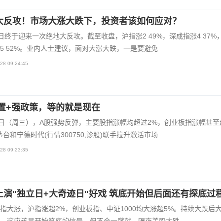
大反攻！市场大涨大跌下，投资者该如何应对？
日终于迎来一次绝地大反攻。截至收盘，沪指涨2 49%，深成指涨4 37%
5 52%。业内人士建议，面对大涨大跌，一是要避免
28 09:24:45
置+强政策，等的就是现在
7日（周三），A股强势反弹，主要股指涨幅均超过2%，创业板指涨幅甚至
茅台和宁德时代(行情300750,诊股)联手拉升激活市场
28 09:23:35
上演"独立日+大奇迹日"好戏 筑底开始但后面还有探底过
指大涨，沪指涨超2%，创业板指、中证1000均大涨超5%。持续大跌后