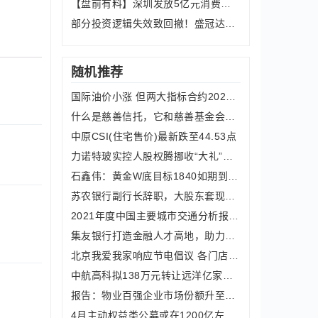
【盘前有料】深圳发放5亿元消费券，国
部分投资逻辑失效致回撤！盛冠达黄灿：
随机推荐
国际油价小涨 但两大指标合约2020年均大跌逾20%
什么是慈善信托，它和慈善基金会有什么区别
中原CSI(住宅售价)最新跌至44.53点
力诺特玻实控人股权腾挪收“大礼”，供销数据打架有“水分”
石鑫伟：黄金W底目标1840如期到位，开始反手做空看波回调！
苏农银行副行长辞职，大股东套现2.18亿，公允价值变动撬动财报数据增长！
2021年度中国主要城市交通分析报告发布，全年高速拥堵同比下降19.3%
集友银行打造金融人才高地，助力大湾区高质量发展
北京我爱我家响应节电倡议 各门店集中办公区域降低能耗
中航高科拟138万元转让远洋亿家物业40%股权
报告：物业百强企业市场份额升至52.31%
4月主动权益类公募或在1200亿左右：环比下降45%！3月“悲观预期顶点”后赚钱效应出现修复