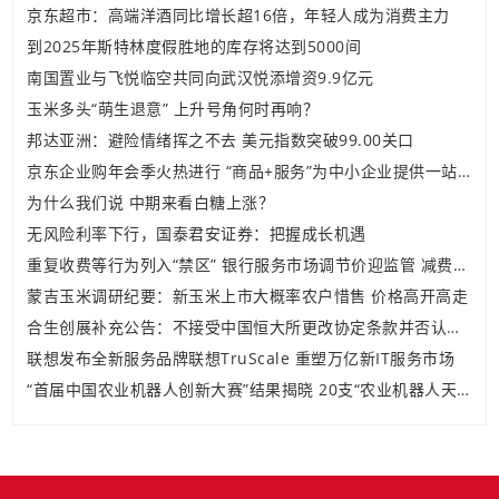
京东超市：高端洋酒同比增长超16倍，年轻人成为消费主力
到2025年斯特林度假胜地的库存将达到5000间
南国置业与飞悦临空共同向武汉悦添增资9.9亿元
玉米多头“萌生退意” 上升号角何时再响？
邦达亚洲：避险情绪挥之不去 美元指数突破99.00关口
京东企业购年会季火热进行 “商品+服务”为中小企业提供一站式采购体验
为什么我们说 中期来看白糖上涨？
无风险利率下行，国泰君安证券：把握成长机遇
重复收费等行为列入“禁区” 银行服务市场调节价迎监管 减费让利有望再进一步
蒙吉玉米调研纪要：新玉米上市大概率农户惜售 价格高开高走
合生创展补充公告：不接受中国恒大所更改协定条款并否认其指控
联想发布全新服务品牌联想TruScale 重塑万亿新IT服务市场
“首届中国农业机器人创新大赛”结果揭晓 20支“农业机器人天团”同场竞技