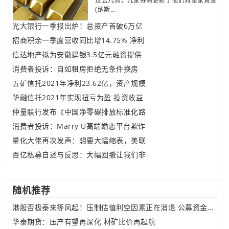
过去几周，几家券商更新了他们对皇家黄金
(纳斯...
光大银行一季报出炉！总资产首破6万亿
招商积余一季度营收同比增14.75% 净利
信达地产拟为安徽建银3.5亿元融资提供
消费者投诉：自如租房拒绝无条件换房
五矿信托2021年净利23.62亿，资产规模
华融信托2021年实现扭亏为盈 投资收益
仲量联行发布《中国净零碳排放标准化路
消费者投诉：Marry U高端婚恋平台欺诈
量化大佬再次发声：想要大幅缩表，美联
百亿私募自述与反思：大幅回撤让我们非
随机推荐
港股否极泰来等风起！压制估值利空因素正在消退 公募资金加速流入
华泰期货：压产有望再深化 材矿比价再起航