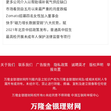
更多公司介入以帮助填补氧气供应缺口
市场看到自五月以来最严重的月度跌幅
Zomato招募四名女性加入董事会
快手“磁力增长数据营销”六大优势，赋
2021年北京中招政策发布，普通高中招生
最高检开展未成年人保护法律监督专项行
关于我们
联系我们
广告服务
隐私政策
诚聘英才
版权声明
举
报处置
万隆金银理财网所刊载内容之知识产权为万隆金银理财网及/或相关权利人专
属所有或持有。未经许可，禁止进行转载、摘编、复制及建立镜像等任何使
用。
万隆金银理财网权所有©未经同意不得转载
中国互联网举报中心