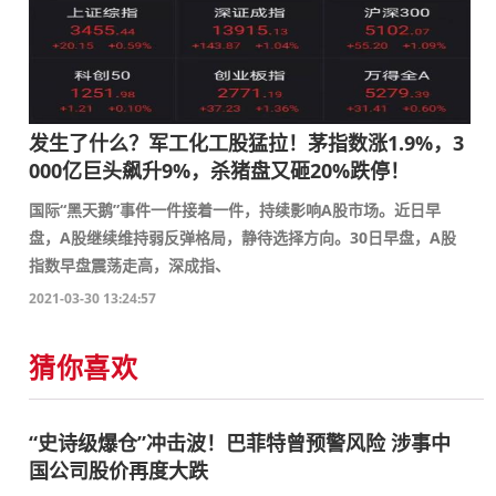
发生了什么？军工化工股猛拉！茅指数涨1.9%，3
000亿巨头飙升9%，杀猪盘又砸20%跌停！
国际“黑天鹅”事件一件接着一件，持续影响A股市场。近日早
盘，A股继续维持弱反弹格局，静待选择方向。30日早盘，A股
指数早盘震荡走高，深成指、
2021-03-30 13:24:57
猜你喜欢
“史诗级爆仓”冲击波！巴菲特曾预警风险 涉事中
国公司股价再度大跌