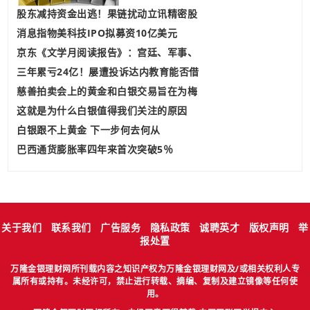
股东减持资金出逃！果链扰动立讯精密股
消息指物美科技IPO拟募资10亿美元
京东《文学月阅读报告》：宫廷、军事、
三年累亏24亿！屡遭投诉达内教育能否借
慈善拍卖会上的黄金和白银交易旨在为梅
这就是为什么白银值得我们关注的原因
白银跟不上黄金 下一步何去何从
巴西通货膨胀率四年来首次突破5％
关于我们
联系我们
广告服务
隐私政策
诚聘英才
版权声明
举
报处置
万隆金银理财网所刊载内容之知识产权为万隆金银理财网及/或相关权利人专
属所有或持有。未经许可，禁止进行转载、摘编、复制及建立镜像等任何使
用。