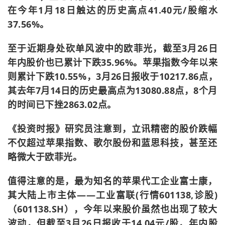
在今年1月18日触达的历史高点41.40元/股缩水
37.56%。
至于近期身处砍单风波中的欧菲光，截至3月26日
年内股价也已累计下跌35.96%。苹果指数今年以来
则累计下跌10.55%，3月26日报收于10217.86点，
其去年7月14日的历史最高点为13080.88点，8个月
的时间已下挫2863.02点。
《投资时报》研究员注意到，立讯精密的股价跌幅
不仅超过苹果指数、歌尔股份和蓝思科技，甚至还
略微大于欧菲光。
值得注意的是，最为知名的苹果代工企业富士康，
其大陆上市主体——工业富联(行情601138,诊股)
（601138.SH），今年以来股价虽然也出现了较大
波动，但截至3月26日报收于14.04元/股，年内股