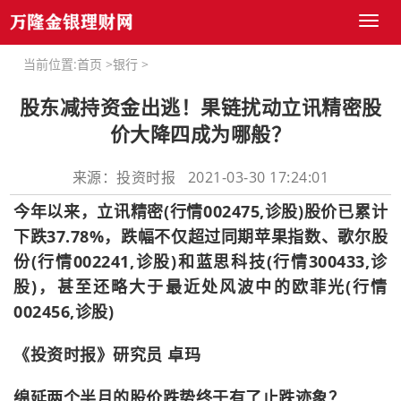
Toggl
naviga
当前位置:
首页
>
银行
>
股东减持资金出逃！果链扰动立讯精密股
价大降四成为哪般？
来源：投资时报 2021-03-30 17:24:01
今年以来，立讯精密(行情002475,诊股)股价已累计
下跌37.78%，跌幅不仅超过同期苹果指数、歌尔股
份(行情002241,诊股)和蓝思科技(行情300433,诊
股)，甚至还略大于最近处风波中的欧菲光(行情
002456,诊股)
《投资时报》研究员 卓玛
绵延两个半月的股价跌势终于有了止跌迹象？