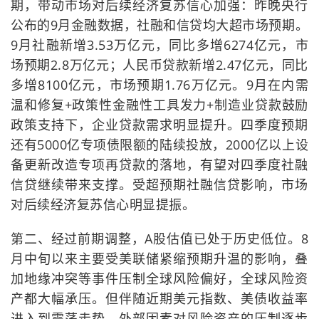
期，带动市场对后续经济复苏信心加强：昨晚央行
公布的9月金融数据，社融和信贷均大超市场预期。
9月社融新增3.53万亿元，同比多增6274亿元，市
场预期2.8万亿元；人民币贷款新增2.47亿元，同比
多增8100亿元，市场预期1.76万亿元。9月在内需
温和修复+政策性金融性工具发力+制造业贷款鼓励
政策支持下，企业贷款需求明显提升。四季度预期
还有5000亿专项债限额的陆续投放，2000亿以上设
备更新改造专项再贷款的落地，有望对四季度社融
信贷继续带来支撑。受超预期社融信贷影响，市场
对后续经济复苏信心明显提振。
第二、经过前期调整，A股估值已处于历史低位。8
月中旬以来主要受美联储紧缩预期升温的影响，叠
加地缘冲突等事件压制全球风险偏好，全球风险资
产都大幅承压。但伴随近期美元指数、美债收益率
进入到震荡走势，外部因素对风险资产的压制逐步