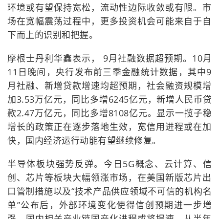
环境或有望保持宽松，流动性边际收敛或有限。市
场在宽幅震荡过程中，更多投资机会可能来自于自
下而上的识别和把握。
摩根士丹利华鑫表示， 9月社融数据超预期。10月
11日晚间，央行发布前三季金融统计数据，其中9
月社融、新增贷款增速均超预期，社会融资规模增
加3.53万亿元，同比多增6245亿元，新增人民币贷
款2.47万亿元，同比多增8108亿元。显示一揽子稳
增长的政策正在逐步落地生效，宽信用进程或在加
快，国内经济运行动能有望继续修复。
半导体板块强势反弹。今日5G概念、云计算、信
创、芯片等板块大幅领涨市场，在美国新版芯片出
口管制措施以及“技术产品供应领域不可信的机构名
单”公布后，外部环境变化使得信创预期进一步增
强，国内相关产业链国产化进程或将提速。从半年