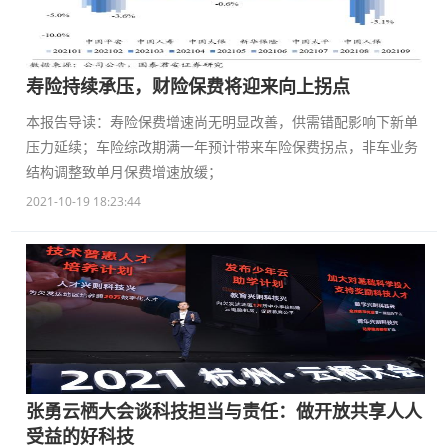
寿险持续承压，财险保费将迎来向上拐点
本报告导读：寿险保费增速尚无明显改善，供需错配影响下新单
压力延续；车险综改期满一年预计带来车险保费拐点，非车业务
结构调整致单月保费增速放缓；
2021-10-19 18:23:44
张勇云栖大会谈科技担当与责任：做开放共享人人
受益的好科技