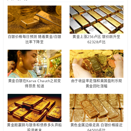
白银价格每日预测 随着黄金/白银
黄金上涨256卢比 银价跃升至
比率下降至
62328卢比
黄金白银在Karva Chauth之前变
由于收益率走强和美国盈利乐观
得昂贵 知道
黄金回吐涨幅
黄金跑赢铜与银条和债券多头弃船
黄色金属边缘走高 白银价格接近
投资者未
64500卢比