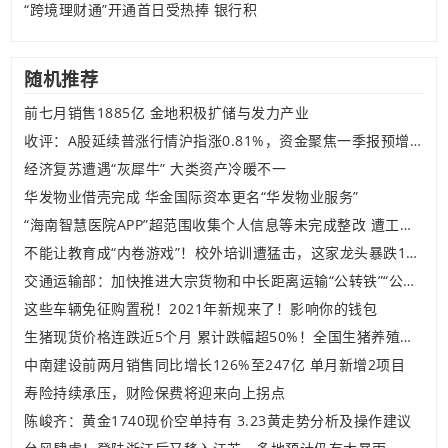
“跨境理财通”开通首日受热捧 银行积
随机推荐
前七月销售1885亿 金地积极扩储与发力产业
收评：A股延续普涨行情沪指涨0.81%，资金聚焦一季报预增股，北向资金净流入超70亿元
经济复苏遭遇“灰犀牛” 大类资产冷暖不一
华发物业借壳完成 华金国际资本更名“华发物业服务”
“海南智慧医院APP”超范围收集个人信息等未完成整改 遭工信部通报
不能让教育成“内卷游戏”！校外培训遭猛击，这家龙头暴跌10%，3个月市值蒸发2000亿
交通运输部：加快推进大宗货物和中长距离运输“公转铁”“公转水”
这些车辆免征购置税！2021年新规来了！影响你的钱包
生猪现货价格连跌近5个月 累计跌幅超50%！全国生猪养殖业已全面进入亏损阶段
中南建设前两月销售同比增长126%至247亿 单月新增2项目
寿险持续承压，财险保费将迎来向上拐点
陈峻齐：黄金1740现价空单持有 3.23黄走势分析及操作建议